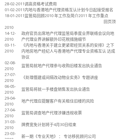
28-02-2011
调高资格考试费用
01-02-2011
内地与香港地产代理资格互认计划今日起接受报名
18-01-2011
监管局回顾2010 年工作及简介2011 年工作重点
回页顶
2010
14-12-
政府官员出席地产代理监管局季度业界联络会议向地
2010
产代理业界讲解额外印花税措施细节
03-11-
《内地与香港关于建立更紧密经贸关系的安排》之下
2010
内地房地产经纪人与香港地产代理专业资格互认 达成
协议
02-08-
监管局就地产代理参与收购旧楼发出执业通告
2010
27-07-
《处理僭建或间隔改动物业实务》专题讲座
2010
06-05-
监管局将就一手楼盘销售发出执业通告
2010
29-04-
地产代理应提醒客户有关租住旧楼的风险
2010
27-04-
监管局调查地产代理涉嫌违规收票
2010
31-03-
牌费宽免计划将于4月30日结束
2010
23-03-
新一期《专业天地》 ： 专访移民顾问公司