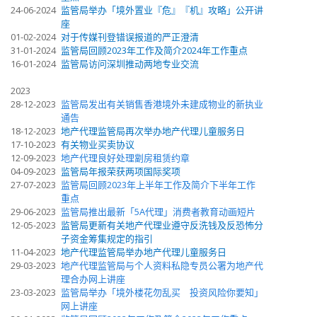
24-06-2024
监管局举办「境外置业『危』『机』攻略」公开讲
座
01-02-2024
对于传媒刊登错误报道的严正澄清
31-01-2024
监管局回顾2023年工作及简介2024年工作重点
16-01-2024
监管局访问深圳推动两地专业交流
2023
28-12-2023
监管局发出有关销售香港境外未建成物业的新执业
通告
18-12-2023
地产代理监管局再次举办地产代理儿童服务日
17-10-2023
有关物业买卖协议
12-09-2023
地产代理良好处理劏房租赁约章
04-09-2023
监管局年报荣获两项国际奖项
27-07-2023
监管局回顾2023年上半年工作及简介下半年工作
重点
29-06-2023
监管局推出最新「5A代理」消费者教育动画短片
12-05-2023
监管局更新有关地产代理业遵守反洗钱及反恐怖分
子资金筹集规定的指引
11-04-2023
地产代理监管局举办地产代理儿童服务日
29-03-2023
地产代理监管局与个人资料私隐专员公署为地产代
理合办网上讲座
23-03-2023
监管局举办「境外楼花勿乱买 投资风险你要知」
网上讲座