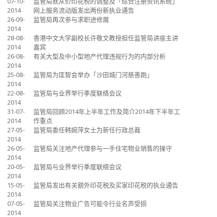
07-10-
监管局就从价印花税的调整及「综合注册资讯系统」
2014
网上服务流动版发出两份新执业通告
26-09-
监管局再次参与求职进修展
2014
28-08-
香港中文大学副校长许敬文教授担任监管局讲座主讲
2014
嘉宾
26-08-
有关大型及中小型地产代理违规行为的内部分析
2014
25-08-
监管局为匡智会举办「沙田城门河慈善跑」
2014
22-08-
监管局与业界举行季度联络会议
2014
31-07-
监管局回顾2014年上半年工作及简介2014年下半年工
2014
作重点
27-05-
监管局委任韩婉萍女士为新任行政总裁
2014
26-05-
监管局关注地产代理参与一手住宅物业销售的操守
2014
20-05-
监管局与业界举行季度联络会议
2014
15-05-
监管局发出有关额外印花税及买家印花税的执业通告
2014
07-05-
监管局关注物业广告可能令行业名声受损
2014