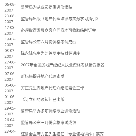
06-09-
监管局为从业员提供进修津贴
2007
23-08-
监管局出版《地产代理法律与实务学习指引》
2007
17-08-
必须取得发展商客户同意才可收取临时订金
2007
19-07-
监管局公布六月份资格考试成绩
2007
03-07-
陈永陆先生为监管局主持财经讲座
2007
27-06-
2007年全国房地产经纪人执业资格考试接受报名
2007
07-06-
新措施提升地产代理素质
2007
06-06-
方正先生向地产代理介绍证监会工作
2007
01-06-
《订立租约须知》已出版
2007
29-05-
监管局举办多项持续专业进修活动
2007
26-04-
监管局公布三月份资格考试成绩
2007
23-04-
证监会主席方正先生担任「专业领袖讲座」嘉宾