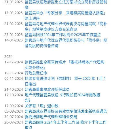
31-03-2025
监管局欢迎政府提出立法方案以设立简朴房规管制
度
13-03-2025
监管局举办「专家分享：来港租买房屋避坑指南」
网上讲座
21-02-2025
监管局与地产代理业界代表再次与房屋局就「简朴
房」规管制度建议方案交流意见
23-01-2025
监管局回顾2024年工作及简介2025年工作重点
14-01-2025
监管局与地产代理业界代表积极参与「简朴房」规
管制度的持份者咨询
2024
17-12-2024
监管局推出全新宣传短片 「委托持牌地产代理购
买境外楼花」
19-11-2024
行政总裁任命
06-11-2024
持续专业进修计划（强制性） 将于 2025 年 1 月 1
日推出
31-10-2024
监管局董事局欢迎新任成员
17-10-2024
地产代理监管局欢迎《行政长官2024年施政报
告》
17-09-2024
关怀有「理」迎中秋
05-08-2024
监管局就业界良好及有效竞争做法发出新执业通告
30-07-2024
委托持牌地产代理处理物业交易
26-07-2024
监管局回顾 2024 年上半年工作及 简介下半年工作
重点