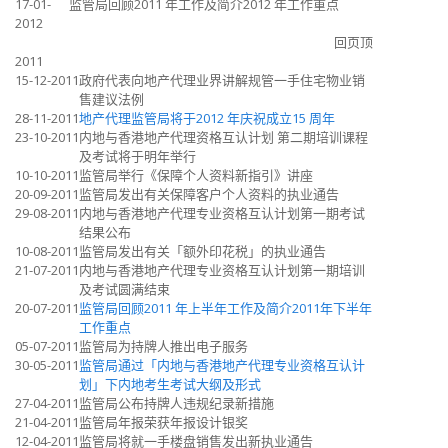
17-01-
监管局回顾2011 年工作及简介2012 年工作重点
2012
回页顶
2011
15-12-2011
政府代表向地产代理业界讲解规管一手住宅物业销
售建议法例
28-11-2011
地产代理监管局将于2012 年庆祝成立15 周年
23-10-2011
内地与香港地产代理资格互认计划 第二期培训课程
及考试将于明年举行
10-10-2011
监管局举行《保障个人资料新指引》讲座
20-09-2011
监管局发出有关保障客户个人资料的执业通告
29-08-2011
内地与香港地产代理专业资格互认计划第一期考试
结果公布
10-08-2011
监管局发出有关「额外印花税」的执业通告
21-07-2011
内地与香港地产代理专业资格互认计划第一期培训
及考试圆满结束
20-07-2011
监管局回顾2011 年上半年工作及简介2011年下半年
工作重点
05-07-2011
监管局为持牌人推出电子服务
30-05-2011
监管局通过「内地与香港地产代理专业资格互认计
划」下内地考生考试大纲及形式
27-04-2011
监管局公布持牌人违规纪录新措施
21-04-2011
监管局年报荣获年报设计银奖
12-04-2011
监管局将就一手楼盘销售发出新执业通告