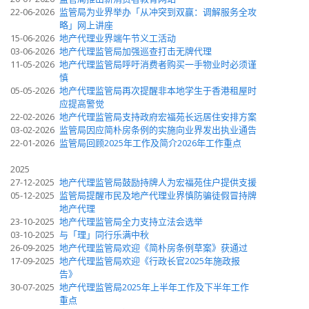
22-06-2026
监管局为业界举办「从冲突到双赢：调解服务全攻
略」网上讲座
15-06-2026
地产代理业界端午节义工活动
03-06-2026
地产代理监管局加强巡查打击无牌代理
11-05-2026
地产代理监管局呼吁消费者购买一手物业时必须谨
慎
05-05-2026
地产代理监管局再次提醒非本地学生于香港租屋时
应提高警觉
22-02-2026
地产代理监管局支持政府宏福苑长远居住安排方案
03-02-2026
监管局因应简朴房条例的实施向业界发出执业通告
22-01-2026
监管局回顾2025年工作及简介2026年工作重点
2025
27-12-2025
地产代理监管局鼓励持牌人为宏福苑住户提供支援
05-12-2025
监管局提醒市民及地产代理业界慎防骗徒假冒持牌
地产代理
23-10-2025
地产代理监管局全力支持立法会选举
03-10-2025
与「理」同行乐满中秋
26-09-2025
地产代理监管局欢迎《简朴房条例草案》获通过
17-09-2025
地产代理监管局欢迎《行政长官2025年施政报
告》
30-07-2025
地产代理监管局2025年上半年工作及下半年工作
重点