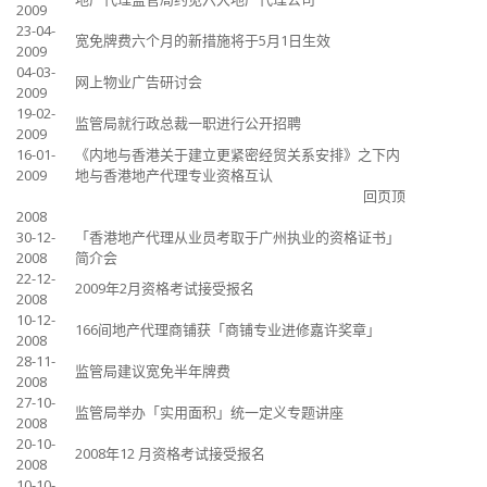
2009
23-04-
宽免牌费六个月的新措施将于5月1日生效
2009
04-03-
网上物业广告研讨会
2009
19-02-
监管局就行政总裁一职进行公开招聘
2009
16-01-
《内地与香港关于建立更紧密经贸关系安排》之下内
2009
地与香港地产代理专业资格互认
回页顶
2008
30-12-
「香港地产代理从业员考取于广州执业的资格证书」
2008
简介会
22-12-
2009年2月资格考试接受报名
2008
10-12-
166间地产代理商铺获「商铺专业进修嘉许奖章」
2008
28-11-
监管局建议宽免半年牌费
2008
27-10-
监管局举办「实用面积」统一定义专题讲座
2008
20-10-
2008年12 月资格考试接受报名
2008
10-10-