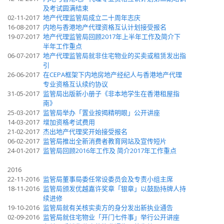
及考试圆满结束
02-11-2017
地产代理监管局成立二十周年志庆
16-08-2017
内地与香港地产代理资格互认计划接受报名
19-07-2017
地产代理监管局回顾2017年上半年工作及简介下
半年工作重点
06-07-2017
地产代理监管局就非住宅物业的买卖或租赁发出指
引
26-06-2017
在CEPA框架下内地房地产经纪人与香港地产代理
专业资格互认续约协议
31-05-2017
监管局出版新小册子《非本地学生在香港租屋指
南》
25-03-2017
监管局举办「置业按揭精明眼」公开讲座
14-03-2017
增加资格考试费用
21-02-2017
杰出地产代理奖开始接受报名
06-02-2017
监管局推出全新消费者教育网站及宣传短片
24-01-2017
监管局回顾2016年工作及 简介2017年工作重点
2016
22-11-2016
监管局董事局委任常设委员会及专责小组主席
18-11-2016
监管局颁发优越嘉许奖章「银章」以鼓励持牌人持
续进修
19-10-2016
监管局就有关核实卖方的身分发出新执业通告
02-09-2016
监管局就住宅物业「开门七件事」举行公开讲座