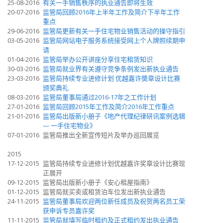
25-08-2016
有关一手销售秩序的执业通告即将生效
20-07-2016
监管局回顾2016年上半年工作及简介下半年工作
重点
29-06-2016
监管局更新有关一手住宅物业销售活动的操守指引
03-05-2016
监管局网站电子服务系统接受网上个人牌照续期申
请
01-04-2016
监管局举办公开讲座分享住宅租赁知识
30-03-2016
监管局就业界有关遵守竞争条例发出新执业通告
23-03-2016
监管局持续专业进修计划 优越嘉许奬章设计比赛
颁奖典礼
08-03-2016
监管局董事局通过2016-17年之工作计划
27-01-2016
监管局回顾2015年工作及简介2016年工作重点
21-01-2016
监管局出版新小册子《地产代理纪律研讯案例选辑
—
一手住宅物业》
07-01-2016
监管局推出全新宣传短片及举办巡回展览
2015
17-12-2015
监管局持续专业进修计划优越嘉许奖章设计比赛现
正展开
09-12-2015
监管局出版新小册子《安心租屋指南》
01-12-2015
监管局就买卖或租赁泊车位发出新执业通告
24-11-2015
监管局董事局欢迎两位新任成员及祝贺两名员工荣
获申诉专员嘉许奖
11-11-2015
监管局就填写临时租约及正式租约发出执业通告