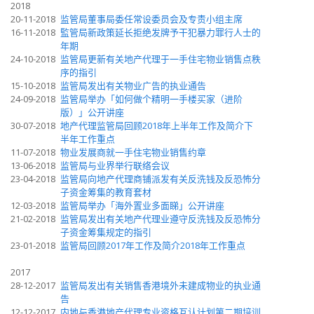
2018
20-11-2018
监管局董事局委任常设委员会及专责小组主席
16-11-2018
監管局新政策延长拒绝发牌予干犯暴力罪行人士的
年期
24-10-2018
监管局更新有关地产代理于一手住宅物业销售点秩
序的指引
15-10-2018
监管局发出有关物业广告的执业通告
24-09-2018
监管局举办「如何做个精明一手楼买家（进阶
版）」公开讲座
30-07-2018
地产代理监管局回顾2018年上半年工作及简介下
半年工作重点
11-07-2018
物业发展商就一手住宅物业销售约章
13-06-2018
监管局与业界举行联络会议
23-04-2018
监管局向地产代理商铺派发有关反洗钱及反恐怖分
子资金筹集的教育套材
12-03-2018
监管局举办「海外置业多面睇」公开讲座
21-02-2018
监管局发出有关地产代理业遵守反洗钱及反恐怖分
子资金筹集规定的指引
23-01-2018
监管局回顾2017年工作及简介2018年工作重点
2017
28-12-2017
监管局发出有关销售香港境外未建成物业的执业通
告
12-12-2017
内地与香港地产代理专业资格互认计划第二期培训