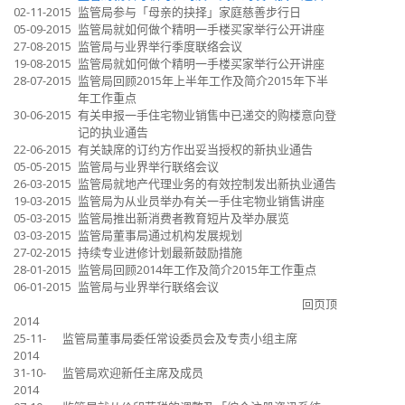
02-11-2015
监管局参与「母亲的抉择」家庭慈善步行日
05-09-2015
监管局就如何做个精明一手楼买家举行公开讲座
27-08-2015
监管局与业界举行季度联络会议
19-08-2015
监管局就如何做个精明一手楼买家举行公开讲座
28-07-2015
监管局回顾2015年上半年工作及简介2015年下半
年工作重点
30-06-2015
有关申报一手住宅物业销售中已递交的购楼意向登
记的执业通告
22-06-2015
有关缺席的订约方作出妥当授权的新执业通告
05-05-2015
监管局与业界举行联络会议
26-03-2015
监管局就地产代理业务的有效控制发出新执业通告
19-03-2015
监管局为从业员举办有关一手住宅物业销售讲座
05-03-2015
监管局推出新消费者教育短片及举办展览
03-03-2015
监管局董事局通过机构发展规划
27-02-2015
持续专业进修计划最新鼓励措施
28-01-2015
监管局回顾2014年工作及简介2015年工作重点
06-01-2015
监管局与业界举行联络会议
回页顶
2014
25-11-
监管局董事局委任常设委员会及专责小组主席
2014
31-10-
监管局欢迎新任主席及成员
2014