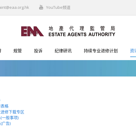
aint@eaa.org.hk
YouTube频道
牌
规管
投诉
纪律研讯
持续专业进修计划
资
件
请表格
业进修下载专区
(一般事项)
(广告)