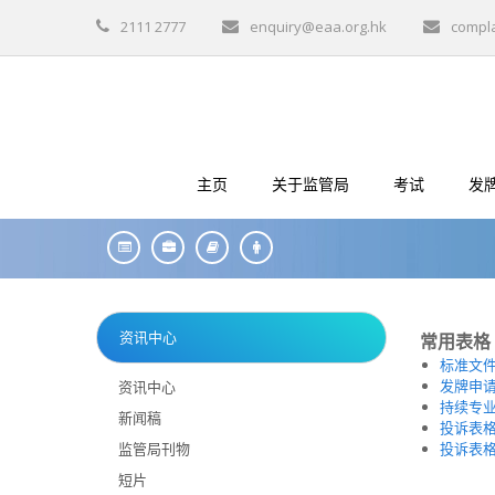
2111 2777
enquiry@eaa.org.hk
compl
主页
关于监管局
考试
发
资讯中心
常用表格
标准文
发牌申
资讯中心
持续专
新闻稿
投诉表格
监管局刊物
投诉表格
短片