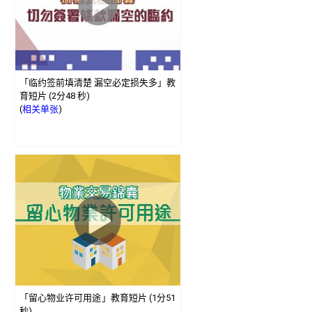
「临约签前填清楚 漏空必定损失多」教
育短片 (2分48 秒)
(
相关单张
)
「留心物业许可用途」教育短片 (1分51
秒)