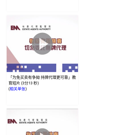
「为免买卖有争拗 持牌代理更可靠」教
育短片 (3分13 秒)
(
相关单张
)