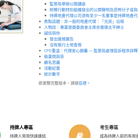
監管局舉辦公開講座
財務行動特別組織發出的公開聲明及恐怖分子或與
持牌地產代理公司須有至少一名董事是持牌地產代
焦點話題：非一般的地產代理：「光房」出租
人物誌：專業發展委員會主席余惠偉太平紳士
誠信與你
發出違規廣告
沒有進行土地查冊
CPD重溫：代理安心錦囊 — 監管局處理投訴程序詳釋
執業問與答
顧名思義
活動紀要
統計數字
欲瀏覽完整版本，請按
這裡
。
持牌人專區
考生專區
持牌人常用快速連結
成為持牌人前的有用