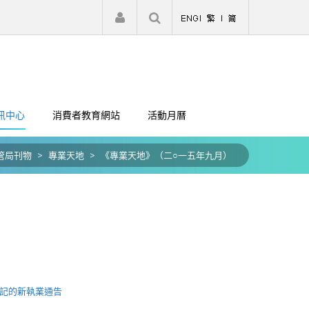
|
註冊
登入
訊中心
消費者教育網站
活動月曆
管局刊物
>
專業天地
>
《專業天地》（二○一五年九月）
記的新執業通告