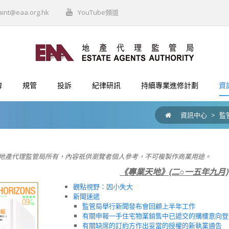
aint@eaa.org.hk
YouTube頻道
牌
規管
投訴
紀律研訊
持續專業進修計劃
資
資訊中心
>
監
地產代理監管局所有，內容祇供瀏覽者個人參考，不可複製作商業用途。
《專業天地》(二○一五年九月)
觀點視野：因小失大
新聞速遞
監管局舉行新聞發布會回顧上半年工作
有關申報一手住宅物業銷售中已遞交的購樓意向登
有關缺席的訂約方作出妥當的授權的新執業通告