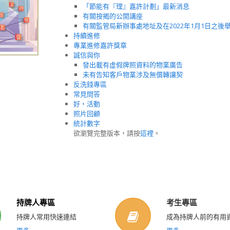
「節能有『理』嘉許計劃」最新消息
有關按揭的公開講座
有關監管局新辦事處地址及在2022年1月1日之
持續進修
專業進修嘉許獎章
誠信與你
發出載有虛假牌照資料的物業廣告
未有告知客戶物業涉及無償轉讓契
反洗錢專區
常見問答
好‧活動
照片回顧
統計數字
欲瀏覽完整版本，請按
這裡
。
持牌人專區
考生專區
持牌人常用快速連結
成為持牌人前的有用