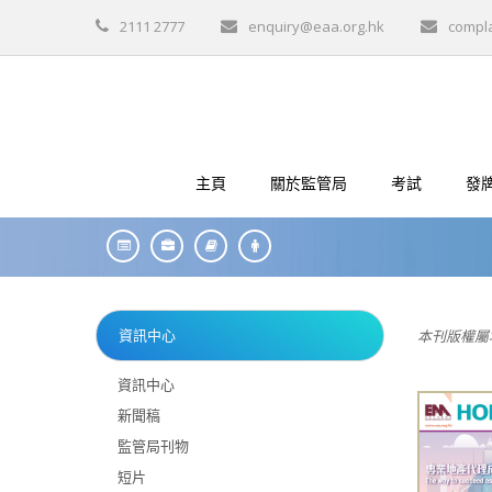
2111 2777
enquiry@eaa.org.hk
compl
主頁
關於監管局
考試
發
資訊中心
本刊版權屬
資訊中心
新聞稿
監管局刊物
短片