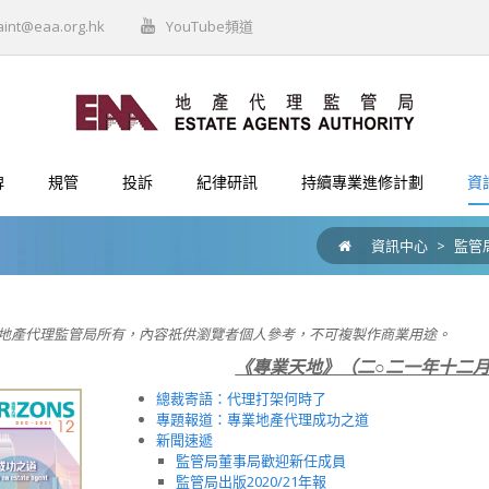
aint@eaa.org.hk
YouTube頻道
牌
規管
投訴
紀律研訊
持續專業進修計劃
資
資訊中心
>
監管
地產代理監管局所有，內容祇供瀏覽者個人參考，不可複製作商業用途。
《專業天地》（二○二一年十二
總裁寄語：代理打架何時了
專題報道：專業地產代理成功之道
新聞速遞
監管局董事局歡迎新任成員
監管局出版2020/21年報