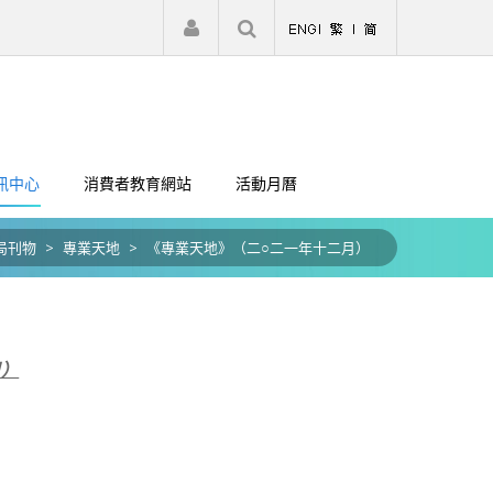
|
註冊
登入
訊中心
消費者教育網站
活動月曆
局刊物
>
專業天地
>
《專業天地》（二○二一年十二月）
月）