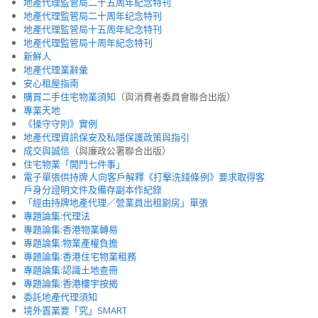
地產代理監管局二十五周年紀念特刊
地產代理監管局二十周年纪念特刊
地產代理監管局十五周年紀念特刊
地產代理監管局十周年紀念特刊
新鮮人
地產代理業辭彙
安心租屋指南
購買二手住宅物業須知
（與消費者委員會聯合出版）
專業天地
《操守守則》實例
地產代理資訊保安及私隱保護政策與指引
成交與誠信
（與廉政公署聯合出版）
住宅物業「開門七件事」
電子單張供持牌人向客戶解釋《打擊洗錢條例》要求取得客
戶身分證明文件及備存副本作紀錄
「經由持牌地產代理／營業員出租劏房」單張
專題論集:代理法
專題論集:香港物業轉易
專題論集:物業產權負擔
專題論集:香港住宅物業租務
專題論集:認識土地查冊
專題論集:香港樓宇按揭
委託地產代理須知
境外置業要「究」SMART