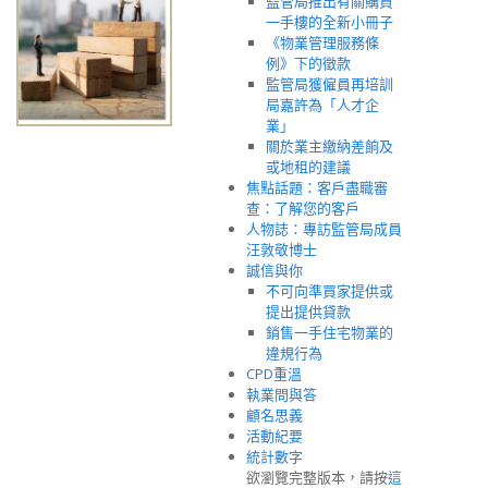
監管局推出有關購買
一手樓的全新小冊子
《物業管理服務條
例》下的徵款
監管局獲僱員再培訓
局嘉許為「人才企
業」
關於業主繳納差餉及
或地租的建議
焦點話題：客戶盡職審
查：了解您的客戶
人物誌：專訪監管局成員
汪敦敬博士
誠信與你
不可向準買家提供或
提出提供貸款
銷售一手住宅物業的
違規行為
CPD重溫
執業問與答
顧名思義
活動紀要
統計數字
欲瀏覽完整版本，請按
這