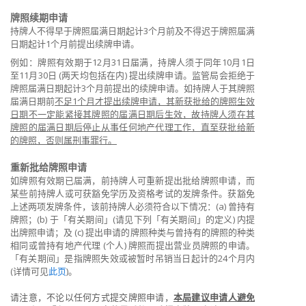
牌照续期
申请
持牌人不得早于牌照届满日期起计
3
个月前及不得迟于牌照届满
日期起计
1
个月前提出续牌申请。
例如：牌照有效期于
12月
31
日届满，持牌人须于同年
10
月1
日
至
11
月
30
日
(
两天均包括在内
)
提出续牌申请。监管局会拒绝于
牌照届满日期起计
3
个月前提出的续牌申请。如
持牌人于其牌照
届满日期前
不足
1
个月
才提出续牌申请，其新获批给的牌照生效
日期
不一定能紧接其牌照的届满日期后生效
，故持牌人须在其
牌照的届满日期后停止从事任何地产代理工作，直至获批给新
的牌照，否则属刑事罪行。
重新批给牌照申请
如牌照有效期已届满，前持牌人可重新提出批给牌照申请，而
某些
前持牌人或可获豁免学历及资格考试的发牌条件。获豁免
上述两项发牌条件，该前持牌人必须符合以下情况：
(a)
曾持有
牌照；
(b)
于「有关期间」
(
请见下列「有关期间」的定义
)
内提
出牌照申请；及
(c)
提出申请的牌照种类与曾持有的牌照的种类
相同或曾持有地产代理
(
个人
)
牌照而提出营业员牌照的申请。
「有关期间」是指牌照失效或被暂时吊销当日起计的
24
个月内
(
详情可见
此页
)
。
请注意，不论以任何方式提交牌照申请，
本
局建议
申
请
人
避免