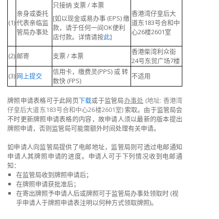
只接纳 支票 / 本票
亲身或委托
香港湾仔皇后大
[如以现金或易办事 (EPS) 缴
(1)
代表亲临监
道东183号合和中
款，请于任何一间OK便利
管局办事处
心26楼2601室
店付款。详情请按
此
]
香港柴湾利众街
(2)
邮寄
支票 / 本票
24号东贸广场7楼
信用卡，缴费灵(PPS) 或 转
(3)
网上提交
不适用
数快 (FPS)
牌照申请表格可于此网页
下载
或于监管局
办事处
(
地址
:
香港湾
仔皇后大道东
183
号合和中心
26
楼
2601
室
)
索取。由于监管局会
不时更新牌照申请表格的内容，故申请人须以最新的版本提出
牌照申请，否则监管局可能需额外时间处理有关申请。
如申请人向监管局提供了电邮地址，监管局则可透过电邮通知
申请人其牌照申请的进度。
申请人可于下列情况收到电邮通
知：
在监管局收到牌照申请后；
在牌照申请获批准后；
在寄出牌照予申请人后或牌照可于监管局办事处领取时 (视
乎申请人于牌照申请表注明以何种方式领取牌照)。