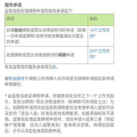
服务承诺
监管局就处理牌照申请的服务承诺如下
:
类别
指标
处理
批给
牌照或营业详情说明书的申请（即第
10
个工作天
一次申请或牌照
/
说明书有效期届满后才提出
内
*
的申请）
20
个工作天
处理牌照或营业详情说明书的
续期
申请
内
*
有关监管局的服务承诺请见
此
。
被
附加条件
于牌照上的持牌人应尽早提交续牌申请因此类申请
审理需时。
*
由监管局收妥牌照申请、所需费用及文件之下一个工作天起
计，至发出牌照
/
营业详情说明书（即牌照可供领取之日）为
止。如牌照申请须交由监管局牌照委员会考虑申请人是否符合
法定的「适当人选」标准及其他发牌要求，此服务指标则不适
用。监管局处理此类牌照申请时，须向申请人或第三者（例如
破产管理署、信托人或警务处）查询有关详情，待得到回复
后，才可以决定批准或拒绝申请。