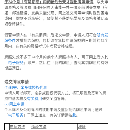
于
24
个月「
有關期間
」内的最后数天才提出牌照申请
，以免申
请表格及牌照费用因任何原因未能一并于限期前送交本局（例
如：邮递延误、支票未能兑现、网上递交牌照申请时遇到困难
或网上缴款不成功等），致使其不获豁免學歷及資格考試此兩
項發牌條件。
假若申请人在「有关期间」后递交申请，申请人须符合
所有发
牌条件
才獲批给牌照，包括须在紧接申请牌照的日期前的
12
个
月内，在有关的资格考试中考获合格成绩
。
牌照失效不多于
24
个月的前个人牌照持有人，可于网上登入其
「
电子服务
」账户，然后在「我的牌照」查阅其前牌照的有效
期届满日。
递交
牌照
申请
(1) 邮寄、亲身或授权代表
申
请人可以邮寄、亲身或授权代表方式，将已填妥及签署的牌
照申请表格及
有关费用
递交至监管局。
(2) 网上申请
个
人牌照及公司牌照的续期申请及重新批给牌照申请可透过
「
电子服务
」于网上递交，有关详情请按
此
。
申请方法
缴款方法
地址