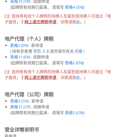
表格13 (SR)
- 续期申请
(如牌照有效期已届满， 请填写
表格4 (SN)
)
[注:
现持有有效
个人牌照
的
持牌人
及
某些前持牌人
可透过「电
子服务」于
网上递交
牌照
申请
，详情请按
此
。]
地产代理（个人）牌照
表格2 (EN)
- 新申请
( 持有非香港
学历
人士请亦填写有关
问卷
)
表格11 (ER)
- 续期申请
(如牌照有效期已届满， 请填写
表格2 (EN)
)
[注:
现持有有效
个人牌照
的
持牌人
及
某些前持牌人
可透过「电
子服务」于
网上递交
牌照
申请
，详情请按
此
。]
地产代理（公司）牌照
表格3 (CN)
- 新申请
表格12 (CR)
- 续期申请
(如牌照有效期已届满， 请填写
表格3 (CN)
)
营业详情说明书
新申请