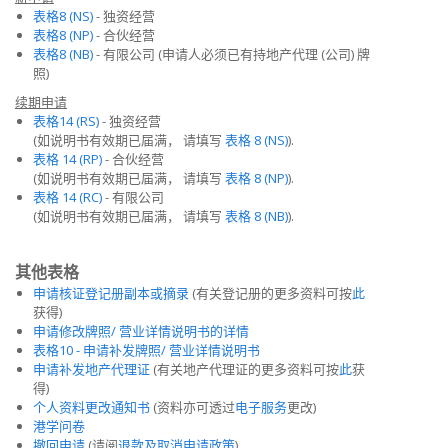
表格8 (NS)
- 独资经营
表格8 (NP)
- 合伙经营
表格8 (NB)
- 有限公司 (申请人必须已有持地产代理 (公司) 牌
照)
续期申请
表格14 (RS)
- 独资经营
(如说明书有效期已届满， 请填写
表格 8 (NS)
).
表格 14 (RP)
- 合伙经营
(如说明书有效期已届满， 请填写
表格 8 (NP)
).
表格 14 (RC)
- 有限公司
(如说明书有效期已届满， 请填写
表格 8 (NB)
).
其他表格
申请核证登记册副本或摘录
(有关登记册的更多资料可按
此
获得)
申请修改牌照/ 营业详情说明书的详情
表格10 - 申请补发牌照/ 营业详情说明书
申请补发地产代理证
(有关地产代理证的更多资料可按
此
获
得)
个人资料更改通知书
(资料亦可透过
电子服务
更改)
港学问卷
撤回申请
(请阅
退款及取消申请政策
)