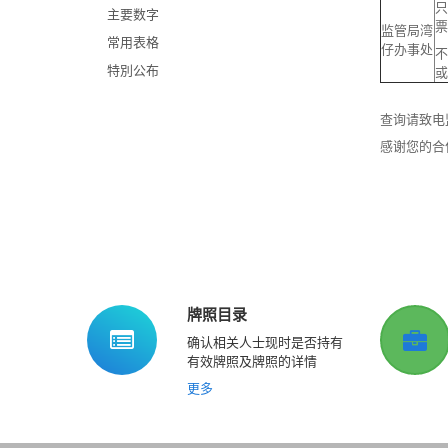
只
主要数字
票
监管局湾
常用表格
仔办事处
不
特別公布
或
查询请致电监
感谢您的合
牌照目录
确认相关人士现时是否持有
有效牌照及牌照的详情
更多