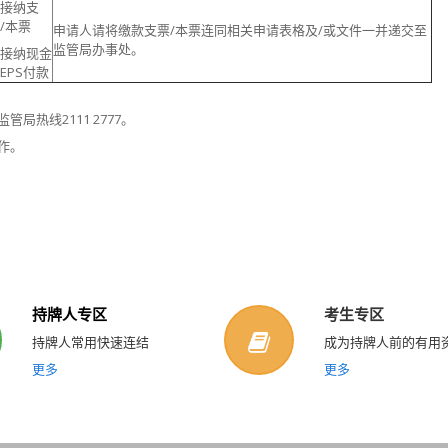
接纳支
/本票
申请人请将缴款支票/本票连同相关申请表格及/或文件一并递交至
监管局办事处。
接纳现金
EPS付款
管局热线2111 2777。
作。
持牌人专区
考生专区
持牌人常用快速连结
成为持牌人前的有用
更多
更多