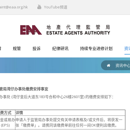
aint@eaa.org.hk
YouTube频道
牌
规管
投诉
纪律研讯
持续专业进修计划
资
资讯中
管局湾仔办事处缴费安排事宜
事处 (湾仔皇后大道东183号合和中心26楼2601室) 的缴费安排如下：
费方式
详情
金或易办
申请人于监管局办事处提交有关申请表格及/或文件后，将获发一
(EPS)
张「缴费单」。请携同该缴费单前往任何一间OK便利店缴费。