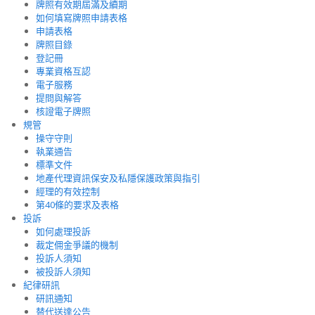
牌照有效期屆滿及續期
如何填寫牌照申請表格
申請表格
牌照目錄
登記冊
專業資格互認
電子服務
提問與解答
核證電子牌照
規管
操守守則
執業通告
標準文件
地產代理資訊保安及私隱保護政策與指引
經理的有效控制
第40條的要求及表格
投訴
如何處理投訴
裁定佣金爭議的機制
投訴人須知
被投訴人須知
紀律研訊
研訊通知
替代送達公告