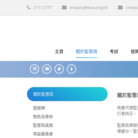
2111 2777
enquiry@eaa.org.hk
compl
主頁
關於監管局
考試
發
關於監管局
關於監管
地產代理監管局
里程碑
行事持正、
抱負及使命
監管局成員
監管局舉辦
律處分。監
常設委員會