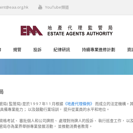
aint@eaa.org.hk
YouTube頻道
牌
規管
投訴
紀律研訊
持續專業進修計劃
資
局
( 監管局) 是於1 9 9 7 年1 1 月根據
《地產代理條例》
而成立的法定機構。其
 具備專業能力； 以及鼓勵行業培訓， 提升從業員的水平和地位。
資格考試、 審批個人和公司牌照、 處理對持牌人的投訴、 執行巡查工作， 以
管局亦為業界舉辦專業發展活動， 並推動消費者教育。