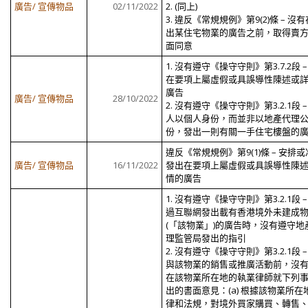
廣告/ 宣傳物品
02/11/2022
2. (同上)
3. 違反《常規規例》第9(2)條 – 沒
出某住宅物業的廣告之前，取得賣
面同意
1. 沒有遵守《操守守則》第3.7.2段 –
在要項上屬虛假或具誤導性陳述或
廣告
廣告/ 宣傳物品
28/10/2022
2. 沒有遵守《操守守則》第3.2.1段 –
人以個人身份，而並非以地產代理
份，發出一則有關一手住宅樓盤的
違反《常規規例》第9(1)條 – 安排
廣告/ 宣傳物品
16/11/2022
發出在要項上屬虛假或具誤導性陳
情的廣告
1. 沒有遵守《操守守則》第3.2.1段 –
過互聯網發出載有香港境外未建成
(「該物業」)的廣告時，沒有遵守地
理監管局發出的指引
2. 沒有遵守《操守守則》第3.2.1段 –
與該物業的銷售或推廣活動前，沒
在該物業所在地的執業律師就下列
出的書面意見：(a) 根據該物業所在
律和法規，對境外買家購買、轉售