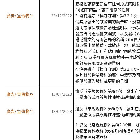
或按揭該物業是否有任何形式的限
(b) 如有的話，該等限制的性質
廣告/ 宣傳物品
23/12/2022
3. 沒有遵守《操守守則》第3.2.1段 –
備其所發出的該物業的廣告時，沒
述明或確保該廣告清楚述明以下事項： 
發展許可證或批文編號，以及發出
證或批文的有關當局的名稱；(b) 買
將取得土地權益、建於該土地上的
權益及／或使用和佔用樓宇內的物
利；及(c) 提醒買方購買境外未建成
複雜及有風險的顯眼聲明
4. 沒有遵守《操守守則》第3.2.1段 –
在其就該物業發出的廣告中清楚及
述明該廣告發出或更新的日期
違反《常規規例》第9(1)條 – 發出
廣告/ 宣傳物品
13/01/2023
上屬虛假或具誤導性陳述或詳情的
違反《常規規例》第9(1)條 – 發出
廣告/ 宣傳物品
13/01/2023
上屬虛假或具誤導性陳述或詳情的
1. 違反《常規規例》第3(2)(a)條 – 
照物業資料表格 (表格1) 內所指明的
及指示填寫該表格