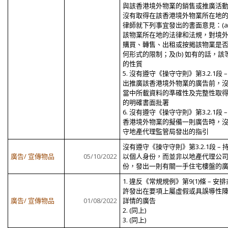
與該香港境外物業的銷售或推廣活
沒有取得在該香港境外物業所在地
律師就下列事宜發出的書面意見：(a)
該物業所在地的法律和法規，對境
購買、轉售、出租或按揭該物業是
何形式的限制；及(b) 如有的話，該
的性質
5. 沒有遵守《操守守則》第3.2.1段 –
出推廣該香港境外物業的廣告前，
當中所載資料的準確性及完整性取
的明確書面批署
6. 沒有遵守《操守守則》第3.2.1段 –
香港境外物業的擬備一則廣告時，
守地產代理監管局發出的指引
沒有遵守《操守守則》第3.2.1段 – 
廣告/ 宣傳物品
05/10/2022
以個人身份，而並非以地產代理公
份，發出一則有關一手住宅樓盤的
1. 違反《常規規例》第9(1)條 – 安
許發出在要項上屬虛假或具誤導性
廣告/ 宣傳物品
01/08/2022
詳情的廣告
2. (同上)
3. (同上)