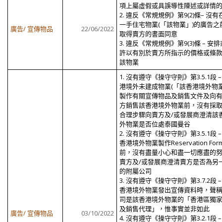
項上屬虛假或具誤導性陳述或詳情
2. 違反《常規規例》第9(2)條– 沒
一手住宅物業(「該物業」)的廣告之
廣告/ 宣傳物品
22/06/2022
取得賣方的書面同意
3. 違反《常規規例》第9(3)條 – 安
許以有別於賣方所指示的價格或條
該物業
1. 沒有遵守《操守守則》第3.5.1段 –
港境外未建成物業(「該香港境外物業
製作有關宣傳物品及銷售文件及向
方銷售該香港境外物業前，沒有採
合理步驟向賣方及/或發展商澄清該
外物業是否位處泰國曼谷
2. 沒有遵守《操守守則》第3.5.1段 –
香港境外物業製作Reservation For
前，沒有盡量小心和盡一切應盡的
賣方及/或發展商澄清賣方是否為另
的附屬公司
3. 沒有遵守《操守守則》第3.7.2段 –
香港境外物業發出宣傳資料時，聲
司是該香港境外物業的「香港區獨
及銷售代理」，惟事實並非如此
廣告/ 宣傳物品
03/10/2022
4. 沒有遵守《操守守則》第3.2.1段 –