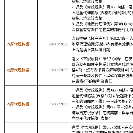
及指示填寫該表格
7. 違反《常規規例》第3(2)(a)條 – 
照地產代理協議 (表格5) 內所指明的
及指示填寫該表格
8. 違反《地產代理條例》第36(1)(a)(i
沒有管有有關住宅物業的部份訂明
沒有遵守《操守守則》第3.2.1段 – 
地產代理協議
28/10/2022
地產代理協議(表格3)內有關有效期
上清楚填上其屆滿日期
違反《常規規例》第6(3)(b)條 – 在
買方就有關住宅物業訂立地產代理協
地產代理協議
16/11/2022
格4)前，沒有向準買方解釋表格4中
的每一條款及條件，以確保準買方
在表格4下的權利及責任
1. 違反《常規規例》第 8(2)(a)條 –
地產代理協議 (表格3) 訂立後起計不
三年的期間內，備存一份該表格3 的
地產代理協議
16/11/2022
2. 違反《常規規例》第6(2)條 – 沒
排準買方視察某住宅物業前，與準
立地產代理協議 (表格4)
違反《常規規例》第6(3)(b)條 – 在
方/業主就訂立有關出售香港住宅物