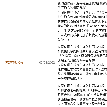
業的鎖匙前，沒有確保該代表已取
的訂約方的書面授權
6. 沒有遵守《操守守則》第3.2.1段 –
排訂約方公司的代表簽署臨時租約
有在其代表所簽署的相應位置之下
代表的姓名及將刻有「For and on be
of （訂約方公司的名稱）」的字樣
印章或以同樣字句加於其代表的簽
7. (同上)
1. 沒有遵守《操守守則》第3.2.1段 -
排代表代缺席的訂約方簽署臨時買
(「該協議」)前，沒有確保該代表已
該缺席的訂約方的書面授權
欠缺有效授權
05/08/2022
2. 沒有遵守《操守守則》第3.2.1段 –
理有關住宅物業的買賣交易時，沒
約方簽署該協議後，隨即向該訂約
一份該協議的副本
1. 沒有遵守《操守守則》第3.2.1段 -
排租客簽署有關物業(「該物業」)的
租賃合約(「該臨約」)前，沒有告知
客該物業附有一項建築事務監督發
令，而該命令未獲遵從，及/或沒有