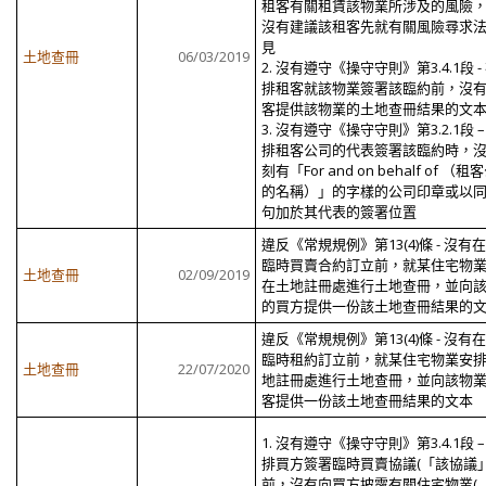
租客有關租賃該物業所涉及的風險，
沒有建議該租客先就有關風險尋求
見
土地查冊
06/03/2019
2. 沒有遵守《操守守則》第3.4.1段 -
排租客就該物業簽署該臨約前，沒
客提供該物業的土地查冊結果的文
3. 沒有遵守《操守守則》第3.2.1段 –
排租客公司的代表簽署該臨約時，
刻有「For and on behalf of （
的名稱）」的字樣的公司印章或以
句加於其代表的簽署位置
違反《常規規例》第13(4)條 - 沒有
臨時買賣合約訂立前，就某住宅物
土地查冊
02/09/2019
在土地註冊處進行土地查冊，並向
的買方提供一份該土地查冊結果的
違反《常規規例》第13(4)條 - 沒有
臨時租約訂立前，就某住宅物業安
土地查冊
22/07/2020
地註冊處進行土地查冊，並向該物
客提供一份該土地查冊結果的文本
1. 沒有遵守《操守守則》第3.4.1段 –
排買方簽署臨時買賣協議(「該協議」
前，沒有向買方披露有關住宅物業(