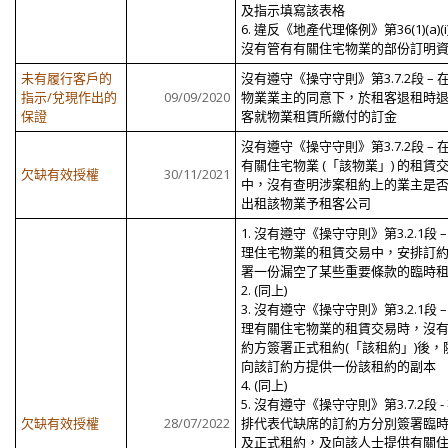
及指示填寫該表格
6. 違反《地產代理條例》第36(1)(a)(i
沒有管有有關住宅物業的部份訂明
未有履行客戶的
沒有遵守《操守守則》第3.7.2段 – 
指示/兌現作出的
09/09/2020
物業業主的同意下，於租客退租時
保證
客就物業租賃所繳付的訂金
沒有遵守《操守守則》第3.7.2段 – 
有關住宅物業 (「該物業」) 的租賃
欠缺有效授權
30/11/2021
中，沒有查明涉案租約上的業主是
出租該物業予租客公司
1. 沒有遵守《操守守則》第3.2.1段 –
理住宅物業的租賃交易中，安排訂
署一份漏空了某些重要條款的臨時
2. (同上)
3. 沒有遵守《操守守則》第3.2.1段 –
理有關住宅物業的租賃交易時，沒
約方簽署正式租約(「該租約」)後，
向該訂約方提供一份該租約的副本
4. (同上)
5. 沒有遵守《操守守則》第3.7.2段 -
欠缺有效授權
28/07/2022
排代表代缺席的訂約方分別簽署臨
及正式租約，及向該人士提供有關