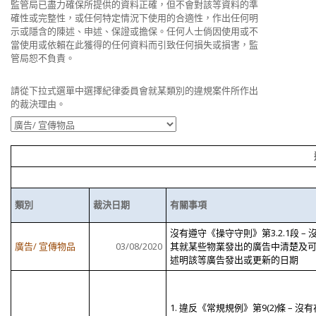
監管局已盡力確保所提供的資料正確，但不會對該等資料的準
確性或完整性，或任何特定情況下使用的合適性，作出任何明
示或隱含的陳述、申述、保證或擔保。任何人士倘因使用或不
當使用或依賴在此獲得的任何資料而引致任何損失或損害，監
管局恕不負責。
請從下拉式選單中選擇紀律委員會就某類別的違規案件所作出
的裁決理由。
類別
裁決日期
有關事項
沒有遵守《操守守則》第3.2.1段 – 
廣告/ 宣傳物品
03/08/2020
其就某些物業發出的廣告中清楚及
述明該等廣告發出或更新的日期
1. 違反《常規規例》第9(2)條 – 沒