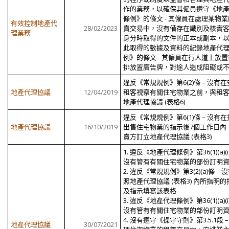
作的業務，以確保其僱員遵守《地
條例》的條文 - 其僱員在處理某物
有效控制地產代
28/02/2023
賣交易中，沒有備存在識別及核實
理業務
身分時取得的文件的正本或副本，
此取得的數據及資料的紀錄地產代
例》的條文 - 其僱員在行人道上放
排放置廣告牌，對途人造成阻礙或
違反《常規規例》第6(2)條 – 沒有
地產代理協議
12/04/2019
租客視察有關住宅物業之前，與租
地產代理協議 (表格6)
違反《常規規例》第6(1)條 – 沒有
地產代理協議
16/10/2019
出售住宅物業的指示後7個工作日內
賣方訂立地產代理協議 (表格3)
1. 違反《地產代理條例》第36(1)(a)(i
沒有管有有關住宅物業的部份訂明
2. 違反《常規規例》第3(2)(a)條 – 
照地產代理協議 (表格3) 內所指明的
及指示填寫該表格
3. 違反《地產代理條例》第36(1)(a)(i
沒有管有有關住宅物業的部份訂明
4. 沒有遵守《操守守則》第3.5.1段 –
地產代理協議
30/07/2021