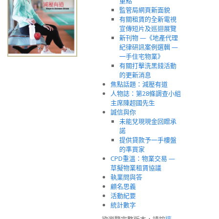
重點
監管局網頁新面貌
有關租賃的全新電視
宣傳短片及巡迴展覽
新刊物 —《地產代理
紀律研訊案例選輯 —
一手住宅物業》
有關打擊洗黑錢活動
的更新消息
焦點話題：減壓有道
人物誌：第28條調查小組
主席陳超國先生
誠信與你
未能兌現現金回贈承
諾
提供貸款予一手樓盤
的準買家
CPD重溫：物業交易 —
草擬物業租賃協議
執業問與答
顧名思義
活動紀要
統計數字