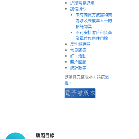
近期常見違規
誠信與你
未有向買方披露物業
為涉及未成年人士的
信託物業
不可安排客戶租賃商
業單位作居住用途
反洗錢專區
常見問答
好‧活動
照片回顧
統計數字
欲瀏覽完整版本，請按
這
裡
。
牌照目錄