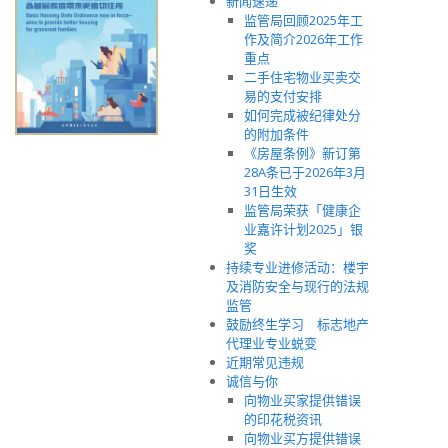
新闻速递
监管局回顾2025年工
作及简介2026年工作
重点
二手住宅物业买卖交
易的支付安排
如何完成被纪律处分
的附加条件
《房屋条例》新订第
28A条已于2026年3月
31日生效
监管局荣获「健康企
业嘉许计划2025」银
奖
持续专业进修活动：楼宇
及消防安全与现行的法规
监管
鼓励终生学习 标志地产
代理业专业蜕变
近期常见违规
诚信与你
向物业买家提供错误
的印花税资讯
向物业买方提供错误