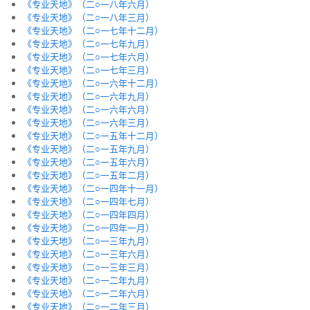
《专业天地》（二○一八年六月）
《专业天地》（二○一八年三月）
《专业天地》（二○一七年十二月）
《专业天地》（二○一七年九月）
《专业天地》（二○一七年六月）
《专业天地》（二○一七年三月）
《专业天地》（二○一六年十二月）
《专业天地》（二○一六年九月）
《专业天地》（二○一六年六月）
《专业天地》（二○一六年三月）
《专业天地》（二○一五年十二月）
《专业天地》（二○一五年九月）
《专业天地》（二○一五年六月）
《专业天地》（二○一五年二月）
《专业天地》（二○一四年十一月）
《专业天地》（二○一四年七月）
《专业天地》（二○一四年四月）
《专业天地》（二○一四年一月）
《专业天地》（二○一三年九月）
《专业天地》（二○一三年六月）
《专业天地》（二○一三年三月）
《专业天地》（二○一二年九月）
《专业天地》（二○一二年六月）
《专业天地》（二○一二年三月）