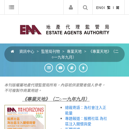
資訊中心
>
監管局刊物
>
專業天地
>
《專業天地》（二
○一九年九月）
本刊版權屬地產代理監管局所有，內容祇供
瀏
覽者個人參考，
不可複製作商業用途。
《專業天地》（二○一九年九月）
總裁寄語：為社會注入正
能量
專題報道：服務社區 為社
區注入關懷與愛