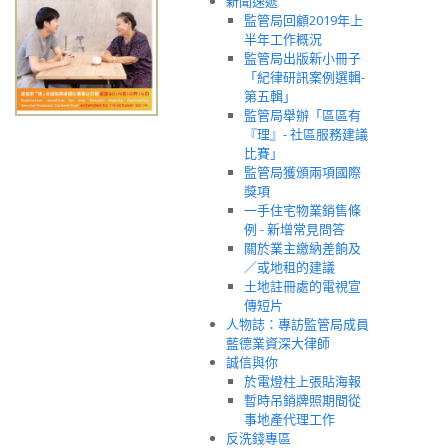
新聞速遞
監管局回顧2019年上
半年工作概況
監管局出版新小冊子
「紀律研訊案例選輯-
第五輯」
監管局舉辦「區區有
『理』- 社區服務建議
比賽」
監管局獲頒兩項國際
獎項
一手住宅物業銷售條
例 - 新增常見問答
關於業主繳納差餉及
／或地租的建議
土地註冊處的電視宣
傳短片
人物誌：專訪監管局成員
藍德業資深大律師
誠信與你
於電燈柱上張貼海報
暫時吊銷牌照期間從
事地產代理工作
反洗錢專區