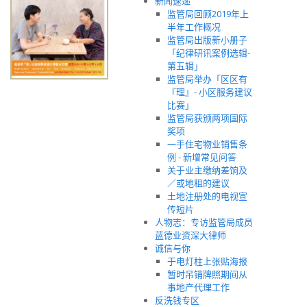
新闻速递
监管局回顾2019年上
半年工作概况
监管局出版新小册子
「纪律研讯案例选辑-
第五辑」
监管局举办「区区有
『理』- 小区服务建议
比赛」
监管局获颁两项国际
奖项
一手住宅物业销售条
例 - 新增常见问答
关于业主缴纳差饷及
／或地租的建议
土地注册处的电视宣
传短片
人物志：专访监管局成员
蓝德业资深大律师
诚信与你
于电灯柱上张贴海报
暂时吊销牌照期间从
事地产代理工作
反洗钱专区