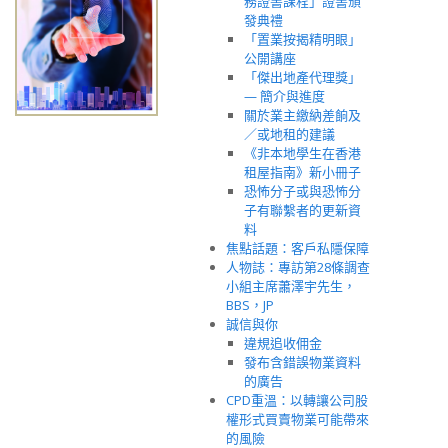
務證書課程」證書頒
發典禮
「置業按揭精明眼」
公開講座
「傑出地產代理獎」
— 簡介與進度
關於業主繳納差餉及
／或地租的建議
《非本地學生在香港
租屋指南》新小冊子
恐怖分子或與恐怖分
子有聯繫者的更新資
料
焦點話題：客戶私隱保障
人物誌：專訪第28條調查
小組主席蕭澤宇先生，
BBS，JP
誠信與你
違規追收佣金
發布含錯誤物業資料
的廣告
CPD重溫：以轉讓公司股
權形式買賣物業可能帶來
的風險