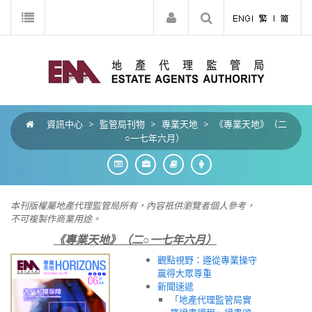
資訊中心
>
監管局刊物
>
專業天地
>
《專業天地》（二
○一七年六月）
本刊版權屬地產代理監管局所有，內容祇供
瀏
覽者個人參考，
不可複製作商業用途。
《專業天地》（二○一七年六月）
觀點視野：遵從專業操守
贏得大眾尊重
新聞速遞
「地產代理監管局實