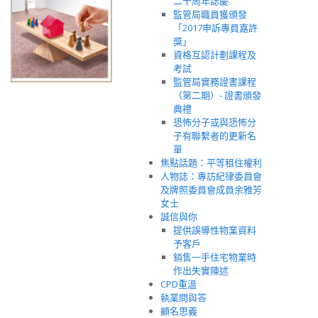
二十周年誌慶
監管局職員獲頒發
「2017申訴專員嘉許
獎」
資格互認計劃課程及
考試
監管局實務證書課程
（第二期）- 證書頒發
典禮
恐怖分子或與恐怖分
子有聯繫者的更新名
單
焦點話題：平等租住權利
人物誌：專訪紀律委員會
及牌照委員會成員余雅芳
女士
誠信與你
提供誤導性物業資料
予客戶
銷售一手住宅物業時
作出失實陳述
CPD重溫
執業問與答
顧名思義