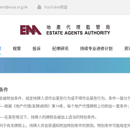
aint@eaa.org.hk
YouTube频道
牌
规管
投诉
纪律研讯
持续专业进修计划
资
条件
会被附加条件，规定持牌人须作出某些行为或不得作出某些行为。条件一般分
件
—根据《地产代理(发牌)规例》第14条，每个地产代理牌照上均附加一套条件
件
—在某些情况下，持牌人的牌照会被加上适当的特别条件。
列于有关牌照上。持牌人亦会获通知附加特别条件的原因。特别条件可能规定