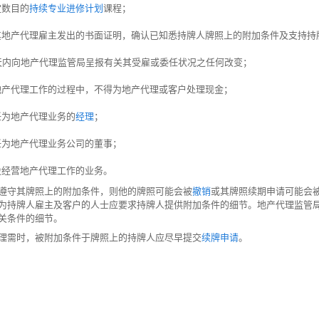
定数目的
持续专业进修计划
课程；
其地产代理雇主发出的书面证明，确认已知悉持牌人牌照上的附加条件及支持持
天内向地产代理监管局呈报有关其受雇或委任状况之任何改变；
地产代理工作的过程中，不得为地产代理或客户处理现金；
任为地产代理业务的
经理
；
任为地产代理业务公司的董事；
设经营地产代理工作的业务。
遵守其牌照上的附加条件，则他的牌照可能会被
撤销
或其牌照续期申请可能会
为持牌人雇主及客户的人士应要求持牌人提供附加条件的细节。地产代理监管
关条件的细节。
理需时，被附加条件于牌照上的持牌人应尽早提交
续牌申请
。