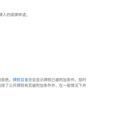
牌人的续牌申请；
被拒绝。
牌照目录
亦会显示牌照已被附加条件。现时
局除了公开牌照有否被附加条件外，在一般情况下并