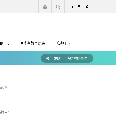
|
注册
登入
讯中心
消费者教育网站
活动月历
发牌
>
牌照附加条件
为两类：
；
持牌人：