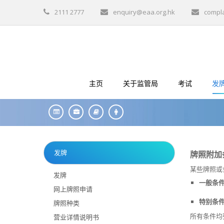
2111 2777
enquiry@eaa.org.hk
compl
主页
关于监管局
考试
发
发牌
牌照附加
某些牌照或
发牌
一般条
网上牌照申请
特别条
牌照种类
所有条件均
营业详情说明书