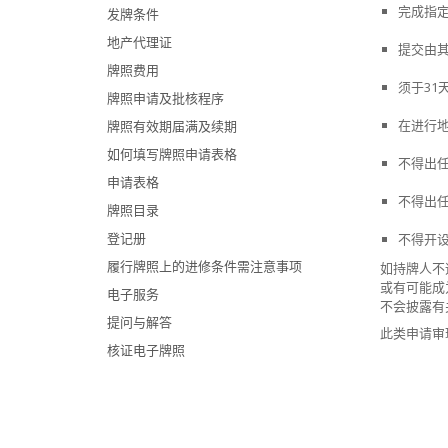
完成指
发牌条件
地产代理证
提交由
牌照费用
须于31
牌照申请及批核程序
在进行
牌照有效期届满及续期
如何填写牌照申请表格
不得出
申请表格
不得出
牌照目录
登记册
不得开
履行牌照上的进修条件需注意事项
如持牌人不
或有可能成
电子服务
不会披露有
提问与解答
此类申请审
核证电子牌照