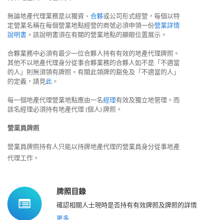
無論地產代理業務是以獨資、
合夥
或公司形式經營，每個以特
定營業名稱在每個營業地點經營的商號必須申領一份
營業詳情
說明書
。該說明書須在有關的營業地點的顯眼位置展示。
合夥業務中必須有最少一位合夥人持有有效的地產代理牌照。
其他不以地產代理身分從事合夥業務的合夥人如不是「不適當
的人」則無須領有牌照。有關此領牌的豁免及「不適當的人」
的定義，請見
此
。
每一個地產代理營業地點應由一名
經理
有效及獨立地管理。而
該名經理必須持有地產代理 (個人) 牌照。
營業員牌照
營業員牌照持有人只能以持牌地產代理的營業員身分從事地產
代理工作。
牌照目錄
確認相關人士現時是否持有有效牌照及牌照的詳情
更多