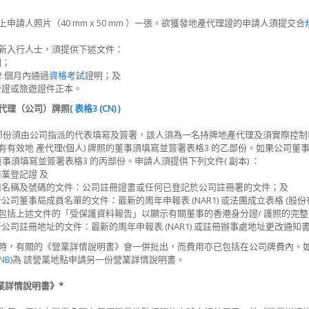
申請人照片（40 mm x 50 mm ）一張。欲獲發地產代理證的申請人須提交合
新入行人士，須提供下述文件：
明；
2 個月內通過
資格考試
證明；及
份證或旅遊證件正本。
產代理（公司）牌照
( 表格3 (CN) )
部份須由公司指派的代表填寫及簽署，該人須為一名持牌地產代理及須實際控制
有有效地 產代理(個人) 牌照的董事須填寫並簽署表格3 的乙部份。如果公司
董事須填寫並簽署表格3 的丙部份。申請人須提供下列文件( 副本) ：
業登記證 及
司名稱及號碼的文件：公司註冊證書或任何已登記於公司註冊署的文件；及
公司董事局成員名單的文件：最新的周年申報表 (NAR1) 或法團成立表格 (股份有
A) [包括上述文件的「受保護資料報告」以顯示有關董事的香港身分證/ 護照的完整號碼
公司註冊地址的文件：最新的周年申報表 (NAR1) 或註冊辦事處地址更改通知書 (
時，有關的《營業詳情說明書》會一併批出，而費用亦已包括在公司牌費內。
NB)
為 該營業地點申請另一份營業詳情說明書。
營業詳情說明書》*