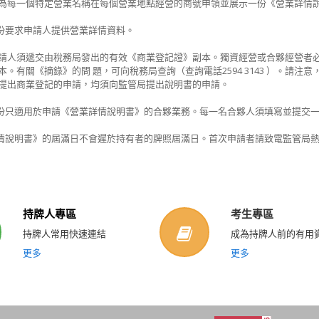
為每一個特定營業名稱在每個營業地點經營的商號申領並展示一份《營業詳情
部份要求申請人提供營業詳情資料。
請人須遞交由稅務局發出的有效《商業登記證》副本。獨資經營或合夥經營者
本。有關《摘錄》的問 題，可向稅務局查詢（查詢電話2594 3143 ）。請
提出商業登記的申請，均須向監管局提出說明書的申請。
部份只適用於申請《營業詳情說明書》的合夥業務。每一名合夥人須填寫並提交一
情說明書》的屆滿日不會遲於持有者的牌照屆滿日。首次申請者請致電監管局熱線 2111 2
持牌人專區
考生專區
持牌人常用快速連結
成為持牌人前的有用
更多
更多