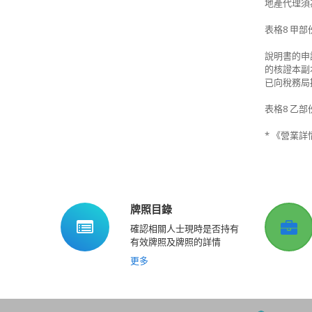
地產代理須
表格8 甲
說明書的申
的核證本副
已向稅務局
表格8 乙
* 《營業詳
牌照目錄
確認相關人士現時是否持有
有效牌照及牌照的詳情
更多