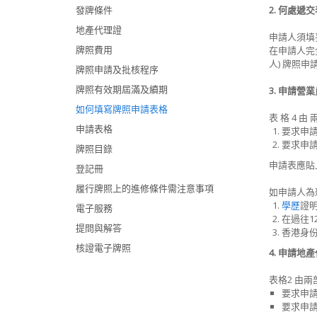
發牌條件
2. 何處遞
地產代理證
申請人須填
牌照費用
在申請人完
人) 牌照
牌照申請及批核程序
牌照有效期屆滿及續期
3. 申請營
如何填寫牌照申請表格
表 格 4 由 
申請表格
要求申請
要求申
牌照目錄
申請表應貼上
登記冊
履行牌照上的進修條件需注意事項
如申請人為
學歷
證
電子服務
在過往1
提問與解答
香港身
核證電子牌照
4. 申請地
表格2 由兩
要求申
要求申