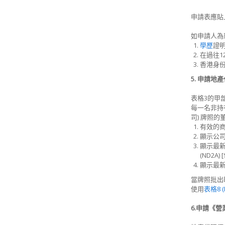
申請表應貼上
如申請人為
學歷
證
在過往1
香港身
5. 申請地
表格3的甲
每一名非持
司) 牌照的
有效的商
顯示公
顯示最新
(ND2
顯示最新
當牌照批出
使用
表格8 (
6.申請《