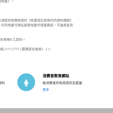
說明書》。
必須提供有關商號的《商業登記查冊內的資料摘錄》
注意，任何地產代理在經營地產代理業務前，不論其是否
份表格8 乙部份。
777 ( 選擇語言後按2 , 2 )。
消費者教育網站
資料
給消費者的有用資訊及提議
更多