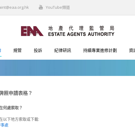
aint@eaa.org.hk
YouTube頻道
牌
規管
投訴
紀律研訊
持續專業進修計劃
資
牌照申請表格？
格在何處索取？
在以下地方索取或下載:
辦事處