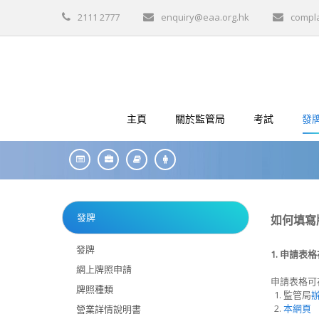
2111 2777
enquiry@eaa.org.hk
compl
主頁
關於監管局
考試
發
發牌
如何填寫
發牌
1. 申請表
網上牌照申請
申請表格可
牌照種類
監管局
本網頁
營業詳情說明書