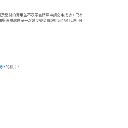
請及繳付的費用並不表示該牌照申請必定成功。只有
關監管局處理第一次遞交營業員牌照及地產代理( 個
規格
的相片。