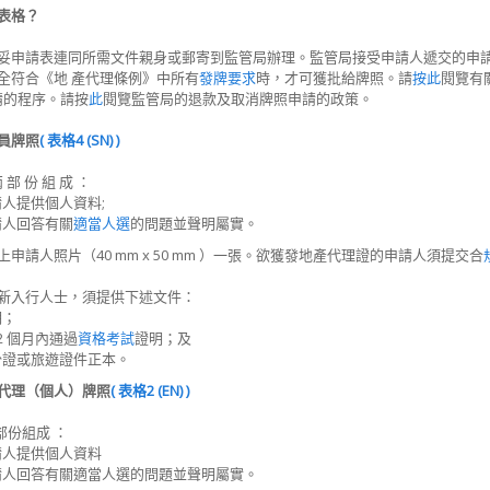
交表格？
妥申請表連同所需文件親身或郵寄到監管局辦理。監管局接受申請人遞交的申
全符合《地 產代理條例》中所有
發牌要求
時，才可獲批給牌照。請
按此
閱覽有
申請的程序。請按
此
閱覽監管局的退款及取消牌照申請的政策。
業員牌照
( 表格4 (SN) )
兩 部 份 組 成 ：
人提供個人資料;
請人回答有關
適當人選
的問題並聲明屬實。
申請人照片（40 mm x 50 mm ）一張。欲獲發地產代理證的申請人須提交合
新入行人士，須提供下述文件：
明；
2 個月內通過
資格考試
證明；及
份證或旅遊證件正本。
產代理（個人）牌照
( 表格2 (EN) )
部份組成 ：
請人提供個人資料
請人回答有關適當人選的問題並聲明屬實。