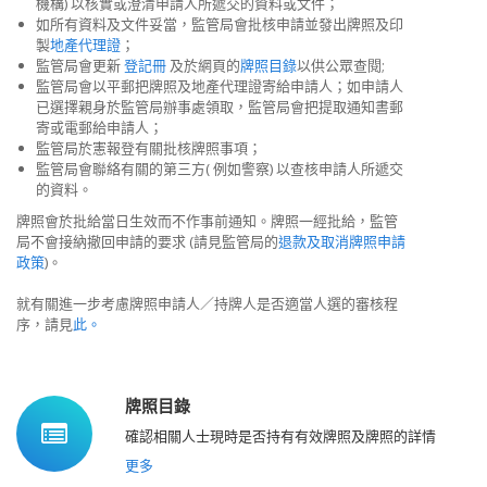
機構) 以核實或澄清申請人所遞交的資料或文件；
如所有資料及文件妥當，監管局會批核申請並發出牌照及印
製
地產代理證
；
監管局會更新
登記冊
及於網頁的
牌照目錄
以供公眾查閱;
監管局會以平郵把牌照及地產代理證寄給申請人；如申請人
已選擇親身於監管局辦事處領取，監管局會把提取通知書郵
寄或電郵給申請人；
監管局於憲報登有關批核牌照事項；
監管局會聯絡有關的第三方( 例如警察) 以查核申請人所遞交
的資料。
牌照會於批給當日生效而不作事前通知。牌照一經批給，監管
局不會接納撤回申請的要求 (請見監管局的
退款及取消牌照申請
政策
)。
就有關進一步考慮牌照申請人／持牌人是否適當人選的審核程
序，請見
此。
牌照目錄
確認相關人士現時是否持有有效牌照及牌照的詳情
更多