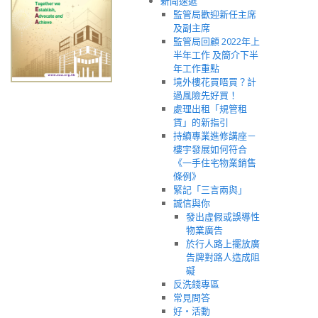
新聞速遞
監管局歡迎新任主席
及副主席
監管局回顧 2022年上
半年工作 及簡介下半
年工作重點
境外樓花買唔買？計
過風險先好買！
處理出租「規管租
賃」的新指引
持續專業進修講座－
樓宇發展如何符合
《一手住宅物業銷售
條例》
緊記「三言兩與」
誠信與你
發出虛假或誤導性
物業廣告
於行人路上擺放廣
告牌對路人造成阻
礙
反洗錢專區
常見問答
好‧活動