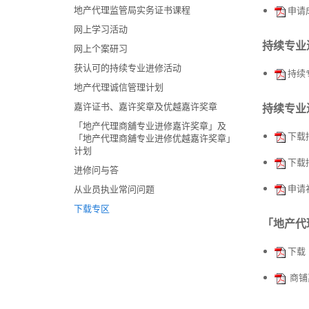
地产代理监管局实务证书课程
申请
网上学习活动
持续专业进
网上个案研习
获认可的持续专业进修活动
持续专
地产代理诚信管理计划
嘉许证书、嘉许奖章及优越嘉许奖章
持续专业
「地产代理商舖专业进修嘉许奖章」及
下载
「地产代理商舖专业进修优越嘉许奖章」
计划
下载
进修问与答
申请
从业员执业常问问题
下载专区
「地产代
下载
商铺