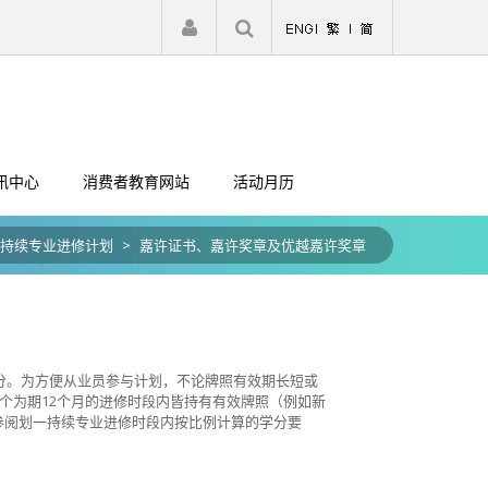
|
注册
登入
讯中心
消费者教育网站
活动月历
持续专业进修计划
>
嘉许证书、嘉许奖章及优越嘉许奖章
学分。为方便从业员参与计划，不论牌照有效期长短或
个为期12个月的进修时段内皆持有有效牌照（例如新
参阅划一持续专业进修时段内按比例计算的学分要