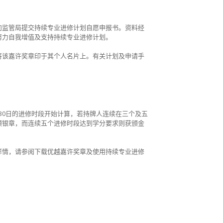
向监管局提交持续专业进修计划自愿申报书。资料经
努力自我增值及支持持续专业进修计划。
将该嘉许奖章印于其个人名片上。有关计划及申请手
9月30日的进修时段开始计算，若持牌人连续在三个及五
颁银章，而连续五个进修时段达到学分要求则获颁金
详情，请参阅下载优越嘉许奖章及使用持续专业进修