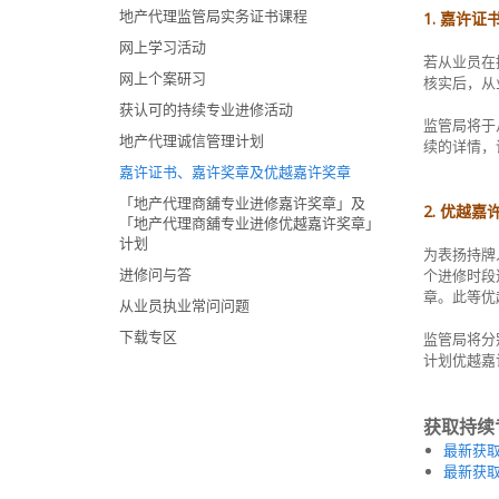
地产代理监管局实务证书课程
1. 嘉许
网上学习活动
若从业员在
网上个案研习
核实后，从
获认可的持续专业进修活动
监管局将于
地产代理诚信管理计划
续的详情，
嘉许证书、嘉许奖章及优越嘉许奖章
「地产代理商舖专业进修嘉许奖章」及
2. 优越嘉
「地产代理商舖专业进修优越嘉许奖章」
计划
为表扬持牌
进修问与答
个进修时段
章。此等优
从业员执业常问问题
下载专区
监管局将分
计划优越嘉
获取持续
最新获取
最新获取