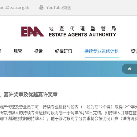
aint@eaa.org.hk
YouTube频道
牌
规管
投诉
纪律研讯
持续专业进修计划
资
、嘉许奖章及优越嘉许奖章
地产代理及营业员于每一持续专业进修时段内（一般为期12个月）取得12个
所有持牌人的持续专业进修时段将划一于每年9月30日完结。如持牌人并非在整
期申请牌照续期的持牌人），他于该时段的学分要求将会按比例计算（详情请