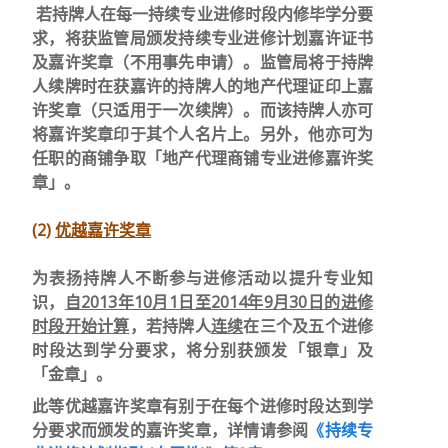
若持牌人在每一持续专业进修时段内修毕学分要
求，将获监管局颁发持续专业进修计划嘉许证书
及嘉许奖章（不用事先申请）。监管局将于持牌
人续牌时在获嘉许的持牌人的地产代理证印上嘉
许奖章（只适用于一次续牌）。而该持牌人亦可
将嘉许奖章印于其个人名片上。另外，他亦可为
任职的商铺争取「地产代理商铺专业进修嘉许奖
章」。
(2)
优越嘉许奖章
为表扬持牌人不断参与进修活动以提升专业知
识，
自2013年10月1日至2014年9月30日的进修
时段开始计算
，若持牌人
连续
在三个及五个进修
时段达到学分要求，将分别获颁发「银章」及
「金章」。
此等优越嘉许奖章有别于在每个进修时段达到学
分要求而颁发的嘉许奖章，详情请参阅
《持续专