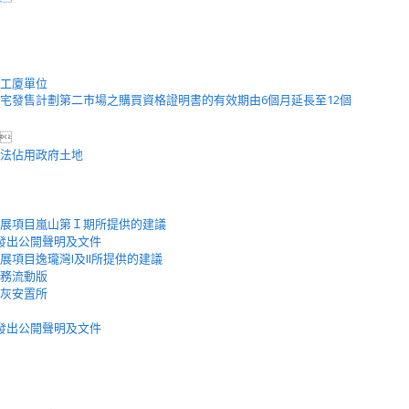
工廈單位
宅發售計劃第二市場之購買資格證明書的有效期由6個月延長至12個

法佔用政府土地
展項目嵐山第Ｉ期所提供的建議
發出公開聲明及文件
項目逸瓏灣I及II所提供的建議
務流動版
灰安置所
發出公開聲明及文件