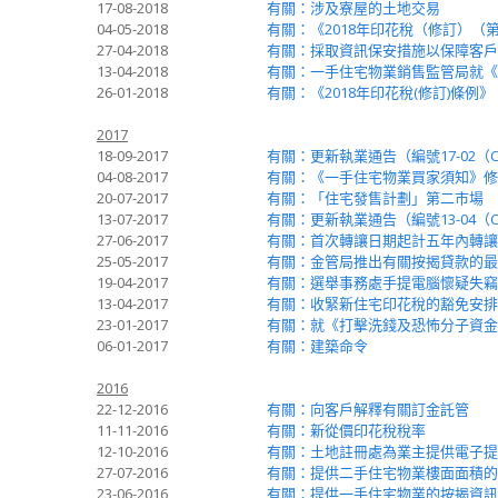
17-08-2018
有關：涉及寮屋的土地交易
04-05-2018
有關：《2018年印花稅（修訂）（
27-04-2018
有關：採取資訊保安措施以保障客戶
13-04-2018
有關：一手住宅物業銷售監管局就《
26-01-2018
有關：《2018年印花稅(修訂)條例》
2017
18-09-2017
有關：更新執業通告（編號17-02
04-08-2017
有關：《一手住宅物業買家須知》修
20-07-2017
有關：「住宅發售計劃」第二市場
13-07-2017
有關：更新執業通告（編號13-04
27-06-2017
有關：首次轉讓日期起計五年內轉讓
25-05-2017
有關：金管局推出有關按揭貸款的最
19-04-2017
有關：選舉事務處手提電腦懷疑失竊
13-04-2017
有關：收緊新住宅印花稅的豁免安排
23-01-2017
有關：就《打擊洗錢及恐怖分子資金
06-01-2017
有關：建築命令
2016
22-12-2016
有關：向客戶解釋有關訂金託管
11-11-2016
有關：新從價印花稅稅率
12-10-2016
有關：土地註冊處為業主提供電子提
27-07-2016
有關：提供二手住宅物業樓面面積的資料 
23-06-2016
有關：提供一手住宅物業的按揭資訊