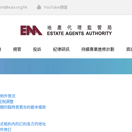
int@eaa.org.hk
YouTube頻道
牌
規管
投訴
紀律研訊
持續專業進修計劃
資
例外情況
印花稅調整
關的臨時買賣合約範本條款
式租約內的訂約各方的地址
件修訂