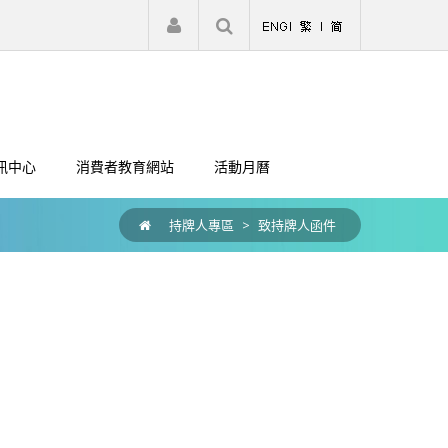
|
註冊
登入
訊中心
消費者教育網站
活動月曆
持牌人專區
>
致持牌人函件