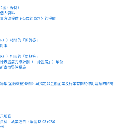
第2號）條例》
個人資料
賣方須提供予公眾的資料》的提醒
（CR））相關的「問與答」
訂本
（CR））相關的「問與答」
綠表置居先導計劃（「綠置居」）單位
新審慎監管措施
籌集(金融機構)條例》與指定非金融企業及行業有關的修訂建議的諮詢
示服務
– 執業通告（編號12-02 (CR)）
