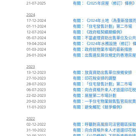
21-07-2025
有關：《2025年房屋（修訂）條例
2024
17-12-2024
有關：《2024年土地（為重新發展
01-11-2024
有關：「住宅發售計劃」第二市場
12-07-2024
有關：《政府租契續期條例》
05-07-2024
有關：不當處理資助出售單位及公共
19-04-2024
有關：《2024年水務設施（修訂）
01-03-2024
有關：政府就物業市場的最新措施
26-01-2024
有關：出售違反居住規定的香港房屋
2023
13-12-2023
有關：放寬資助出售單位按揭安排
27-10-2023
有關：印花稅安排的調整
28-07-2023
有關：「住宅發售計劃」第二市場
06-07-2023
有關：向合資格外來人才退還印花税 
22-02-2023
有關：居屋第二市場計劃
20-02-2023
有關：一手住宅物業銷售監管局就賣
11-01-2023
有關：避免觸犯《競爭條例》
2022
02-12-2022
有關：呼籲對高風險司法管轄區採取
31-10-2022
有關：向合資格外來人才退還印花税
20-09-2022
有關：《公司條例》下的新查冊安排第