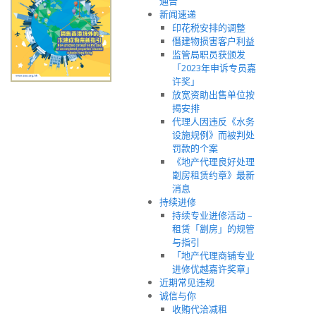
通告
新闻速递
印花税安排的调整
僭建物损害客户利益
监管局职员获颁发
「2023年申诉专员嘉
许奖」
放宽资助出售单位按
揭安排
代理人因违反《水务
设施规例》而被判处
罚款的个案
《地产代理良好处理
劏房租赁约章》最新
消息
持续进修
持续专业进修活动 –
租赁「劏房」的规管
与指引
「地产代理商铺专业
进修优越嘉许奖章」
近期常见违规
诚信与你
收贿代洽减租