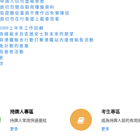
 申 請 人 切 勿 虛 報 學 歷
 員 切 勿 擅 自 取 用 樓 盤 資 料
 局 提 醒 從 業 員 不 應 作 出 失 實 陳 述
 員 切 勿 在 行 車 道 上 截 車 兜 客
2009 上 半 年 工 作 回 顧
政 總 裁 余 呂 杏 茜 女 士 對 未 來 的 期 望
與 港 鐵 聯 合 行 動 打 擊 港 鐵 站 內 違 規 銷 售 活 動
免 計 劃 的 進 展
及 進 修 活 動
 影
 字
持牌人專區
考生專區
持牌人常用快速連結
成為持牌人前的有用
更多
更多