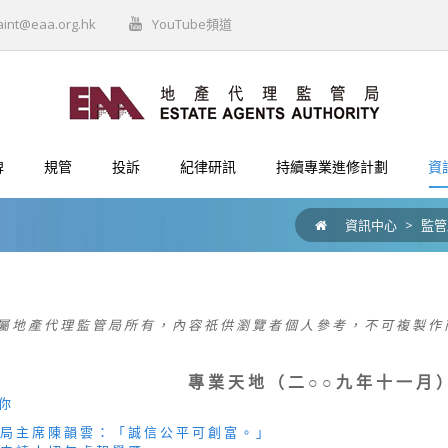
aint@eaa.org.hk
YouTube頻道
牌
規管
投訴
紀律研訊
持續專業進修計劃
資
資訊中心
>
監管
屬 地 產 代 理 監 管 局 所 有 ， 內 容 祇 供 瀏 覽 者 個 人 參 考 ， 不 可 複 製 作 
專 業 天 地 （ 二 ○ ○ 九 年 十 一 月 
 你
 局 主 席 陳 韻 雲 ： 「 誠 信 公 平 可 創 富 。 」