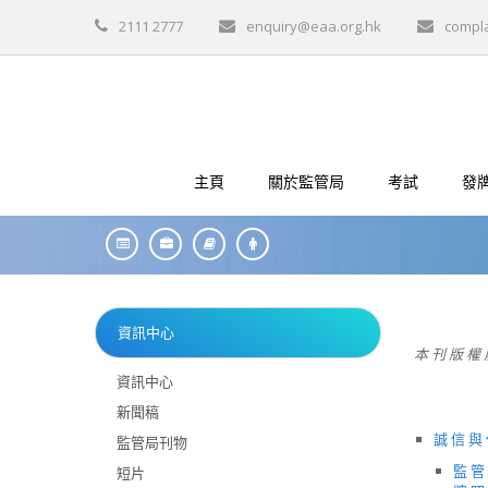
2111 2777
enquiry@eaa.org.hk
compl
主頁
關於監管局
考試
發
資訊中心
本 刊 版 權 
資訊中心
新聞稿
誠 信 與
監管局刊物
監 管
短片