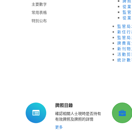
牌 照
主要數字
從 業
監 管
常用表格
從 業
特別公布
監 管 局 
新 任 行 
監 管 局 
牌 費 寬 
新 刊 物 
活 動 剪
統 計 數
牌照目錄
確認相關人士現時是否持有
有效牌照及牌照的詳情
更多