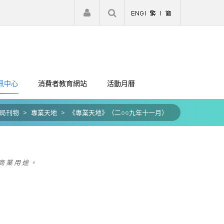
|
註冊
登入
訊中心
消費者教育網站
活動月曆
局刊物
>
專業天地
>
《專業天地》（二○○九年十一月）
商 業 用 途 。
）