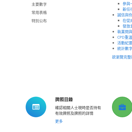
參與
主要數字
新任
常用表格
誠信與
在促
特別公布
發放
執業問
CPD重
活動紀
統計數
欲瀏覽完整
牌照目錄
確認相關人士現時是否持有
有效牌照及牌照的詳情
更多