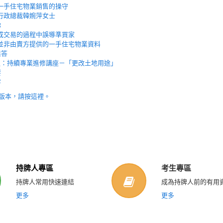
一手住宅物業銷售的操守
行政總裁韓婉萍女士
你
成交易的過程中誤導準買家
並非由賣方提供的一手住宅物業資料
與答
溫：持續專業進修講座－「更改土地用途」
要
字
版本，請按這裡。
持牌人專區
考生專區
持牌人常用快速連結
成為持牌人前的有用
更多
更多