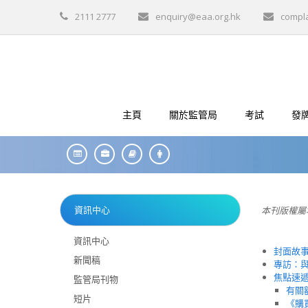
2111 2777
enquiry@eaa.org.hk
compl
主頁
關於監管局
考試
發
資訊中心
本刊版權屬
資訊中心
封面故
新聞稿
專訪：與
焦點速
監管局刊物
有關
短片
《購