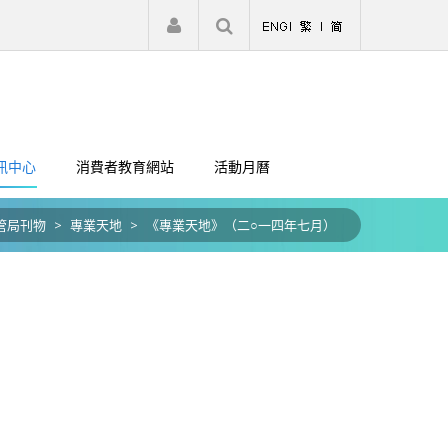
|
註冊
登入
訊中心
消費者教育網站
活動月曆
管局刊物
>
專業天地
>
《專業天地》（二○一四年七月）