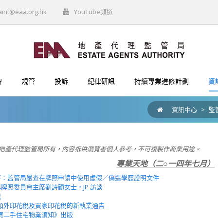
aint@eaa.org.hk
YouTube頻道
牌
規管
投訴
紀律研訊
持續專業進修計劃
資
資訊中心
>
監
地產代理監管局所有，內容祇供瀏覽者個人參考，不可複製作商業用途。
專業天地（二○一四年七月）
事：監管局嚴查在牌照申請中使用虛假／偽造學歷證明文件
牌照委員會主席劉詩韻女士，JP 訪談
遞
額外印花稅及買家印花稅的新執業通告
買二手住宅物業須知》出版