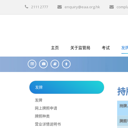
2111 2777
enquiry@eaa.org.hk
compl
主页
关于监管局
考试
发
发牌
持
发牌
持牌
网上牌照申请
牌照种类
牌照
营业详情说明书