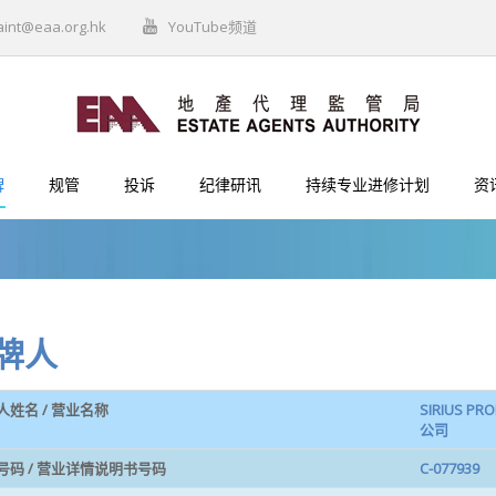
aint@eaa.org.hk
YouTube频道
牌
规管
投诉
纪律研讯
持续专业进修计划
资
牌人
人姓名 / 营业名称
SIRIUS P
公司
号码 / 营业详情说明书号码
C-077939