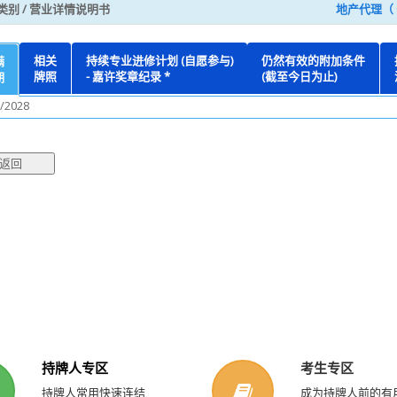
类别 / 营业详情说明书
地产代理（ 
相关
持续专业进修计划 (自愿参与)
仍然有效的附加条件
满
牌照
- 嘉许奖章纪录 *
(截至今日为止)
期
/2028
持牌人专区
考生专区
持牌人常用快速连结
成为持牌人前的有