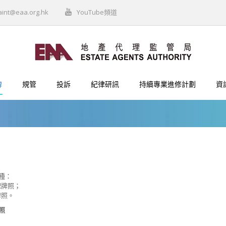
aint@eaa.org.hk
YouTube頻道
牌
規管
投訴
紀律研訊
持續專業進修計劃
資
種：
理牌照；
牌照。
照