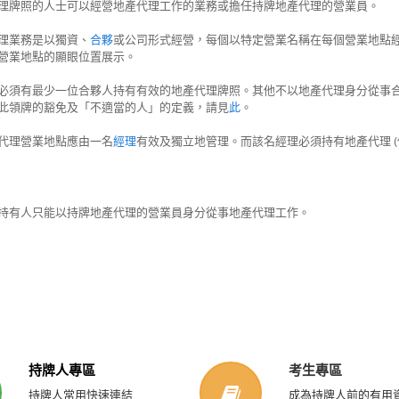
理牌照的人士可以經營地產代理工作的業務或擔任持牌地產代理的營業員。
理業務是以獨資、
合夥
或公司形式經營，每個以特定營業名稱在每個營業地點
營業地點的顯眼位置展示。
必須有最少一位合夥人持有有效的地產代理牌照。其他不以地產代理身分從事
此領牌的豁免及「不適當的人」的定義，請見
此
。
代理營業地點應由一名
經理
有效及獨立地管理。而該名經理必須持有地產代理 (個
持有人只能以持牌地產代理的營業員身分從事地產代理工作。
持牌人專區
考生專區
持牌人常用快速連結
成為持牌人前的有用