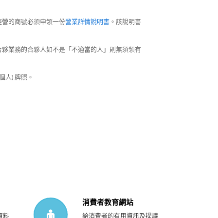
經營的商號必須申領一份
營業詳情說明書
。該說明書
合夥業務的合夥人如不是「不適當的人」則無須領有
人) 牌照。
消費者教育網站
資料
給消費者的有用資訊及提議