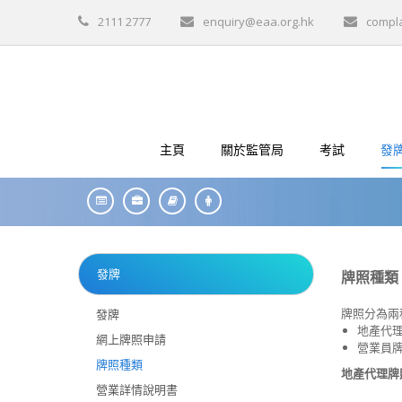
2111 2777
enquiry@eaa.org.hk
compl
主頁
關於監管局
考試
發
發牌
牌照種類
牌照分為兩
發牌
地產代
網上牌照申請
營業員
牌照種類
地產代理牌
營業詳情說明書