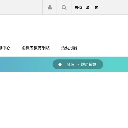
|
註冊
登入
訊中心
消費者教育網站
活動月曆
發牌
>
牌照種類