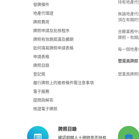
持有地產代
發牌條件
地產代理證
無論地產代
須在有關的
牌照費用
牌照申請及批核程序
合夥業務中
牌照。有關
牌照有效期屆滿及續期
如何填寫牌照申請表格
每一個地產
申請表格
營業員牌照
牌照目錄
登記冊
營業員牌照
履行牌照上的進修條件需注意事項
電子服務
提問與解答
核證電子牌照
牌照目錄
確認相關人士現時是否持有