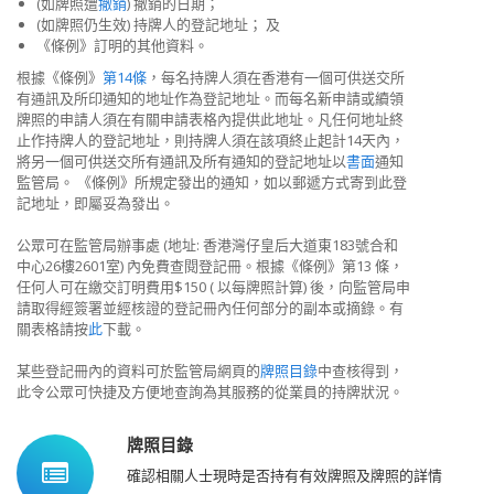
(如牌照遭
撤銷
) 撤銷的日期；
(如牌照仍生效) 持牌人的登記地址； 及
《條例》訂明的其他資料。
根據《條例》
第14條
，每名持牌人須在香港有一個可供送交所
有通訊及所印通知的地址作為登記地址。而每名新申請或續領
牌照的申請人須在有關申請表格內提供此地址。凡任何地址終
止作持牌人的登記地址，則持牌人須在該項終止起計14天內，
將另一個可供送交所有通訊及所有通知的登記地址以
書面
通知
監管局。 《條例》所規定發出的通知，如以郵遞方式寄到此登
記地址，即屬妥為發出。
公眾可在監管局辦事處 (地址: 香港灣仔皇后大道東183號合和
中心26樓2601室) 內免費查閱登記冊。根據《條例》第13 條，
任何人可在繳交訂明費用$150 ( 以每牌照計算) 後，向監管局申
請取得經簽署並經核證的登記冊內任何部分的副本或摘錄。有
關表格請按
此
下載。
某些登記冊內的資料可於監管局網頁的
牌照目錄
中查核得到，
此令公眾可快捷及方便地查詢為其服務的從業員的持牌狀況。
牌照目錄
確認相關人士現時是否持有有效牌照及牌照的詳情