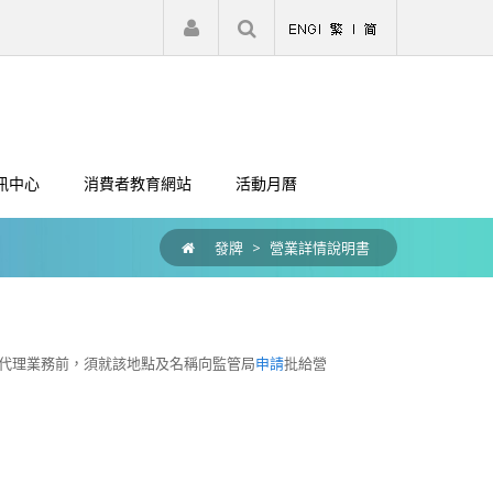
|
註冊
登入
訊中心
消費者教育網站
活動月曆
發牌
>
營業詳情說明書
地產代理業務前，須就該地點及名稱向監管局
申請
批給營