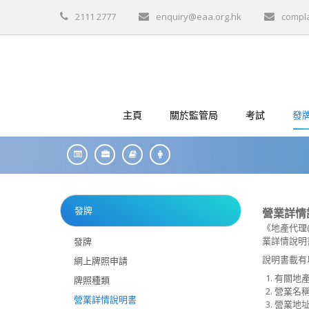
2111 2777
enquiry@eaa.org.hk
compl
主頁
關於監管局
考試
發
發牌
營業詳情
《地產代理
業詳情說明書
發牌
說明書載有
網上牌照申請
有關地
牌照種類
營業名
營業詳情說明書
營業地