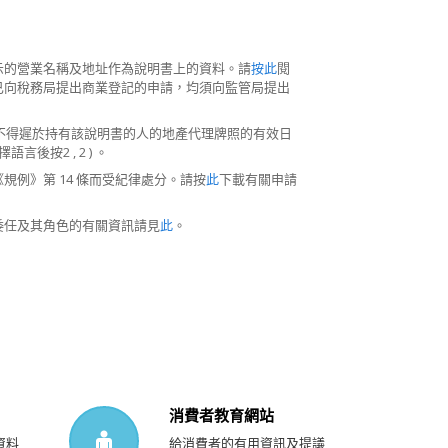
示的營業名稱及地址作為說明書上的資料。請
按此
閱
已向稅務局提出商業登記的申請，均須向監管局提出
日不得遲於持有該說明書的人的地產代理牌照的有效日
語言後按2 , 2 ) 。
例》第 14 條而受紀律處分。請按
此
下載有關申請
委任及其角色的有關資訊請見
此
。
消費者教育網站
資料
給消費者的有用資訊及提議