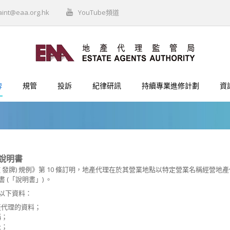
aint@eaa.org.hk
YouTube頻道
牌
規管
投訴
紀律研訊
持續專業進修計劃
資
說明書
( 發牌) 規例》第 10 條訂明，地產代理在於其營業地點以特定營業名稱經營
 (「說明書」) 。
以下資料：
產代理的資料；
稱；
址；