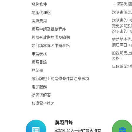
該說明
發牌條件
說明書須展
地產代理證
說明書的申
牌照費用
覽更多關於
牌照申請及批核程序
說明書的申
牌照有效期屆滿及續期
雖然地產代
期屆滿日。
如何填寫牌照申請表格
如說明書上
申請表格
表格。
牌照目錄
每個營業地
登記冊
履行牌照上的進修條件需注意事項
電子服務
提問與解答
核證電子牌照
牌照目錄
確認相關人士現時是否持有