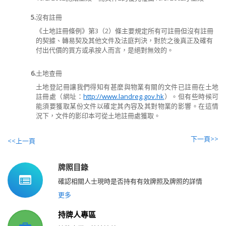
5.
沒有註冊
《土地註冊條例》第
3（2）
條主要規定所有可註冊但沒有註冊
的契據、轉易契及其他文件及法庭判決，對於之後真正及確有
付出代價的買方或承按人而言，是絕對無效的。
6.
土地查冊
土地登記冊讓我們得知有甚麼與物業有關的文件已註冊在土地
註冊處（網址：
http://www.landreg.gov.hk
）。但有些時候可
能須要獲取某份文件以確定其內容及其對物業的影響。在這情
況下，文件的影印本可從土地註冊處獲取。
下一頁>>
<<上一頁
牌照目錄
確認相關人士現時是否持有有效牌照及牌照的詳情
更多
持牌人專區