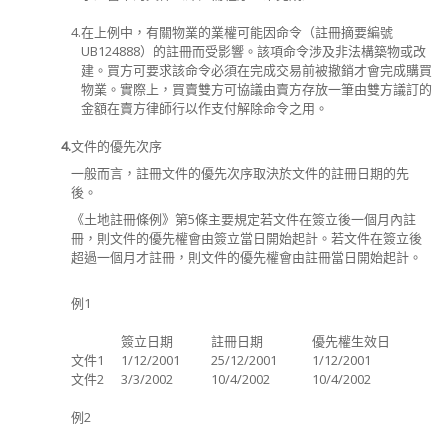
4.
在上例中，有關物業的業權可能因命令（註冊摘要編號
UB124888
）的註冊而受影響。該項命令涉及非法構築物或改
建。買方可要求該命令必須在完成交易前被撤銷才會完成購買
物業。實際上，買賣雙方可協議由賣方存放一筆由雙方議訂的
金額在賣方律師行以作支付解除命令之用。
4.
文件的優先次序
一般而言，註冊文件的優先次序取決於文件的註冊日期的先
後。
《土地註冊條例》第5條主要規定若文件在簽立後一個月內註
冊，則文件的優先權會由簽立當日開始起計。若文件在簽立後
超過一個月才註冊，則文件的優先權會由註冊當日開始起計。
例1
簽立日期
註冊日期
優先權生效日
文件1
1/12/2001
25/12/2001
1/12/2001
文件2
3/3/2002
10/4/2002
10/4/2002
例2