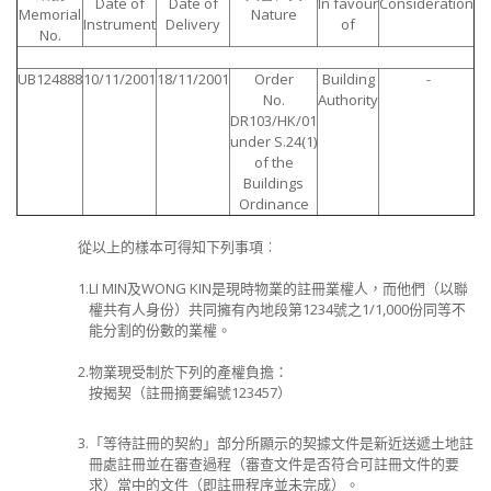
Date of
Date of
In favour
Consideration
Memorial
Nature
Instrument
Delivery
of
No.
UB124888
10/11/2001
18/11/2001
Order
Building
-
No.
Authority
DR103/HK/01
under S.24(1)
of the
Buildings
Ordinance
從以上的樣本可得知下列事項︰
1.
LI MIN
及
WONG KIN
是現時物業的註冊業權人，而他們（以聯
權共有人身份）共同擁有內地段第
1234
號之
1/1,000
份同等不
能分割的份數的業權。
2.
物業現受制於下列的產權負擔：
按揭契（註冊摘要編號
123457
）
3.
「等待註冊的契約」部分所顯示的契據文件是新近送遞土地註
冊處註冊並在審查過程（審查文件是否符合可註冊文件的要
求）當中的文件（即註冊程序並未完成）。