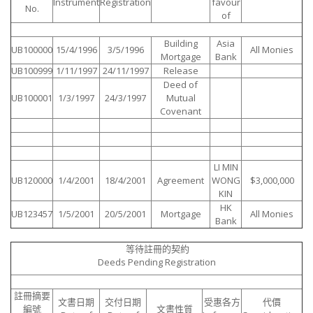
Instrument
Registration
favour
No.
of
Building
Asia
UB100000
15/4/1996
3/5/1996
All Monies
Mortgage
Bank
UB100999
1/11/1997
24/11/1997
Release
Deed of
UB100001
1/3/1997
24/3/1997
Mutual
Covenant
LI MIN
UB120000
1/4/2001
18/4/2001
Agreement
WONG
$3,000,000
KIN
HK
UB123457
1/5/2001
20/5/2001
Mortgage
All Monies
Bank
等待註冊的契約
Deeds Pending Registration
註冊摘要
文書日期
交付日期
受惠各方
代價
編號
文書性質