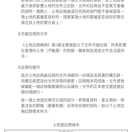
香港現行的土地註冊系統是一個文件註冊的系統，即土地註冊
處只保存影響土地的文件之記錄。文件的註冊並不是賣方業權
的證明，實際上，土地註冊處或任何政府部門都不會保證某一
塊土地的業權是良好的，證實某塊土地的業權是否良好的責任
落在該土地的賣方身上。
2.
可被註冊的文件
《土地註冊條例》第2條主要規定以下文件可被註冊：所有影響
在香港的土地（不動產）的契據、轉易契及其他文件及法庭判
決。
3.
註冊的運作
送交土地註冊處註冊的文件須連同一份填妥及簽署的備忘錄，
而備忘錄是該份文件詳情的摘要。註冊程序完成後，文件便會
被編配一個註冊摘要編號以茲識別。文件的正本會交還送遞註
冊的律師行。
每一個土地登記冊可分成四部分，即物業資料、業主資料、物
業涉及的轇轕（產權負擔）及等待註冊的契約，如以下土地註
冊記錄樣本所示︰
土地登記冊樣本