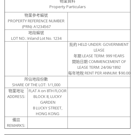
物業資料
Property Particulars
物業參考編號
PROPERTY REFERENCE NUMBER
(PRN): A1234567
地段編號
LOT NO.: Inland Lot No. 1234
批約 HELD UNDER: GOVERNMENT
LEASE
年期 LEASE TERM: 999 YEARS
開始日期 COMMENCEMENT OF
LEASE TERM: 24/06/1892
每年地稅 RENT PER ANNUM: $90.00
所佔地段份數
SHARE OF THE LOT: 1/1,000
物業地址
FLAT A on 8TH FLOOR
ADDRESS:
BLOCK 8, LUCKY
GARDEN
8 LUCKY STREET,
HONG KONG
備註
REMARKS: