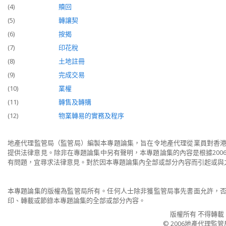
(4)
贖回
(5)
轉讓契
(6)
按揭
(7)
印花稅
(8)
土地註冊
(9)
完成交易
(10)
業權
(11)
轉售及轉購
(12)
物業轉易的實務及程序
地產代理監管局（監管局）編製本專題論集，旨在令地產代理從業員對香
提供法律意見。除非在專題論集中另有聲明，本專題論集的內容是根據200
有問題，宜尋求法律意見。對於因本專題論集內全部或部分內容而引起或與
本專題論集的版權為監管局所有。任何人士除非獲監管局事先書面允許，
印、轉載或節錄本專題論集的全部或部分內容。
版權所有 不得轉載
© 2006地產代理監管