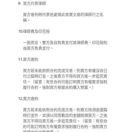
9.
買方代表律師
買方會列明代表他處理此買賣交易的律師行之名
稱。
10.
律師費及印花稅
一般而言，雙方各自負責支付其律師費，印花稅則
由買方負責支付。
11.
買方違約
買方若未能依照合約完成交易，則賣方有權沒收已
付之臨時訂金，之後賣方不得向買方進一步追究責
任。（留意：有些合約可能訂明賣方有權要求強制
履行合約，強制買方根據合約購入物業。）
12.
賣方違約
賣方若未能依照合約完成交易，則賣方除須退還臨
時訂金外，並須以同等數目的金額賠償買方，之後
買方不得向賣方進一步追究責任。（留意：有些合
約可能訂明買方有權要求強制履行合約，強制賣方