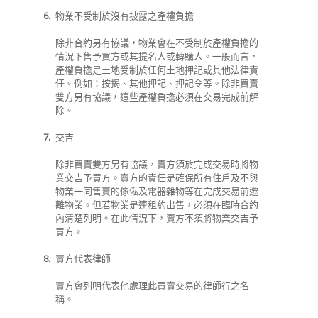
6.
物業不受制於沒有披露之產權負擔
除非合約另有協議，物業會在不受制於產權負擔的
情況下售予買方或其提名人或轉購人。一般而言，
產權負擔是土地受制於任何土地押記或其他法律責
任。例如：按揭、其他押記、押記令等。除非買賣
雙方另有協議，這些產權負擔必須在交易完成前解
除。
7.
交吉
除非買賣雙方另有協議，賣方須於完成交易時將物
業交吉予買方。賣方的責任是確保所有住戶及不與
物業一同售賣的傢俬及電器雜物等在完成交易前遷
離物業。但若物業是連租約出售，必須在臨時合約
內清楚列明。在此情況下，賣方不須將物業交吉予
買方。
8.
賣方代表律師
賣方會列明代表他處理此買賣交易的律師行之名
稱。