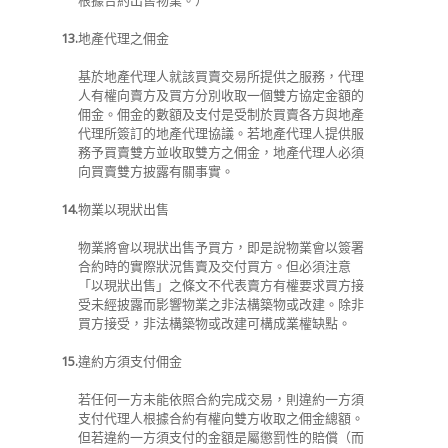
根據合約出售物業。）
13.
地產代理之佣金
基於地產代理人就該買賣交易所提供之服務，代理
人有權向賣方及買方分別收取一個雙方協定金額的
佣金。佣金的數額及支付是受制於買賣各方與地產
代理所簽訂的地產代理協議。若地產代理人提供服
務予買賣雙方並收取雙方之佣金，地產代理人必須
向買賣雙方披露有關事實。
14.
物業以現狀出售
物業將會以現狀出售予買方，即是說物業會以簽署
合約時的實際狀況售賣及交付買方。但必須注意
「以現狀出售」之條文不代表賣方有權要求買方接
受未經披露而影響物業之非法構築物或改建。除非
買方接受，非法構築物或改建可構成業權缺點。
15.
違約方須支付佣金
若任何一方未能依照合約完成交易，則違約一方須
支付代理人根據合約有權向雙方收取之佣金總額。
但若違約一方須支付的金額是屬懲罰性的賠償（而