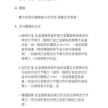
4.
樓價
雙方同意的樓價會以文字及/或數目字表達。
5.
支付樓價的方式
a.
臨時訂金-此金額通常會於買方簽署臨時買賣合約
時支付予賣方（臨時訂金之金額由買賣雙方協議
決定，但一般相等於樓價之
3%-5%
）。但若物業
是負資產（意即樓價餘款不足以支付按揭還
款），則臨時訂金應支付予賣方的代表律師作為
保管人，以保障買方利益；
b.
加付訂金-此金額通常會於指定簽署正式買賣合約
日由買方支付予賣方（通常，臨時訂金及加付訂
金合共相等於樓價之
10%
）。但若物業是負資
產，則加付訂金應支付予賣方的代表律師作為保
管人，以保障買方利益；及
c.
樓價餘款-此金額將會由買方於完成交易時支付予
賣方，而交易則會在列明之指定日期或之前完
成。