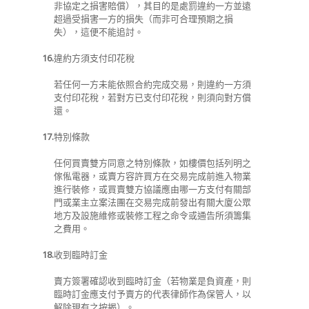
非協定之損害賠償），其目的是處罰違約一方並遠
超過受損害一方的損失（而非可合理預期之損
失），這便不能追討。
16.
違約方須支付印花稅
若任何一方未能依照合約完成交易，則違約一方須
支付印花稅，若對方已支付印花稅，則須向對方償
還。
17.
特別條款
任何買賣雙方同意之特別條款，如樓價包括列明之
傢俬電器，或賣方容許買方在交易完成前進入物業
進行裝修，或買賣雙方協議應由哪一方支付有關部
門或業主立案法團在交易完成前發出有關大廈公眾
地方及設施維修或裝修工程之命令或通告所須籌集
之費用。
18.
收到臨時訂金
賣方簽署確認收到臨時訂金（若物業是負資產，則
臨時訂金應支付予賣方的代表律師作為保管人，以
解除現有之按揭）。