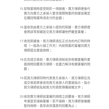
15.
若物業現時是受制於一項按揭，賣方律師便會代
賣方向賣方之承按人要求借閱物業的契據並確定
在贖回物業時須支付的金額；
16.
當收到由賣方之承按人提供的契據，賣方律師便
會將該等契據送交買方律師讓他們審查業權；
17.
收到契據後，買方律師須在正式合約內訂明的時
限（一般為七個工作天）內就物業的業權向賣方
律師提出書面詢問；
18.
在完成交易前，賣方律師須就收到有關業權的書
面詢問回覆買方律師，並盡力解決有關業權的問
題；
19.
若買方律師同時代表買方承按人，買方律師在完
成交易前將會收到買方承按人的書面指示，指示
買方律師就批給買方的貸款預備按揭文件；
20.
收到賣方律師就業權的詢問之回覆後，買方律師
考慮是否接納業權。若不接納，買方律師會繼續
堅持詢問，直至收到滿意的回覆為止；