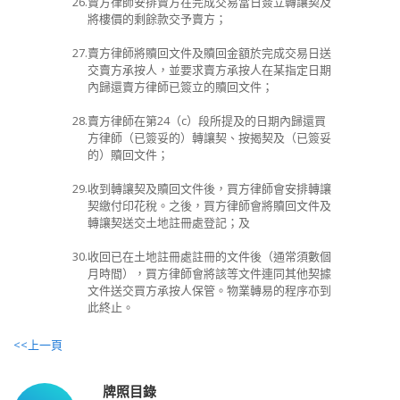
26.
賣方律師安排賣方在完成交易當日簽立轉讓契及
將樓價的剩餘款交予賣方；
27.
賣方律師將贖回文件及贖回金額於完成交易日送
交賣方承按人，並要求賣方承按人在某指定日期
內歸還賣方律師已簽立的贖回文件；
28.
賣方律師在第
24（c）
段所提及的日期內歸還買
方律師（已簽妥的）轉讓契、按揭契及（已簽妥
的）贖回文件；
29.
收到轉讓契及贖回文件後，買方律師會安排轉讓
契繳付印花稅。之後，買方律師會將贖回文件及
轉讓契送交土地註冊處登記；及
30.
收回已在土地註冊處註冊的文件後（通常須數個
月時間），買方律師會將該等文件連同其他契據
文件送交買方承按人保管。物業轉易的程序亦到
此終止。
<<上一頁
牌照目錄