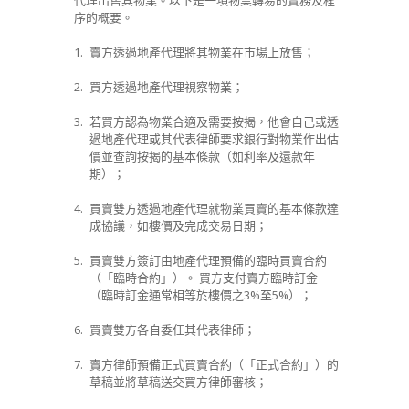
代理出售其物業。以下是一項物業轉易的實務及程
序的概要。
1.
賣方透過地產代理將其物業在市場上放售；
2.
買方透過地產代理視察物業；
3.
若買方認為物業合適及需要按揭，他會自己或透
過地產代理或其代表律師要求銀行對物業作出估
價並查詢按揭的基本條款（如利率及還款年
期）；
4.
買賣雙方透過地產代理就物業買賣的基本條款達
成協議，如樓價及完成交易日期；
5.
買賣雙方簽訂由地產代理預備的臨時買賣合約
（「臨時合約」）。 買方支付賣方臨時訂金
（臨時訂金通常相等於樓價之
3%
至
5%
）；
6.
買賣雙方各自委任其代表律師；
7.
賣方律師預備正式買賣合約（「正式合約」）的
草稿並將草稿送交買方律師審核；