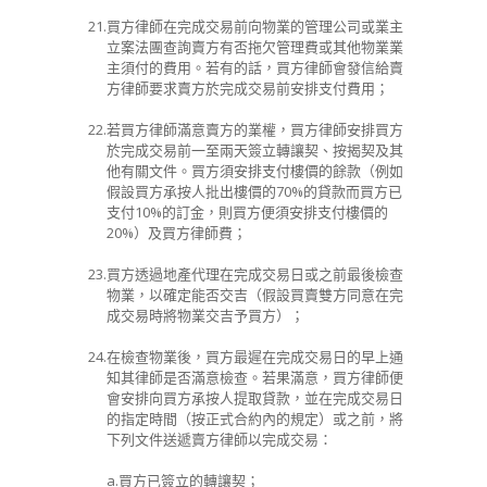
21.
買方律師在完成交易前向物業的管理公司或業主
立案法團查詢賣方有否拖欠管理費或其他物業業
主須付的費用。若有的話，買方律師會發信給賣
方律師要求賣方於完成交易前安排支付費用；
22.
若買方律師滿意賣方的業權，買方律師安排買方
於完成交易前一至兩天簽立轉讓契、按揭契及其
他有關文件。買方須安排支付樓價的餘款（例如
假設買方承按人批出樓價的
70%
的貸款而買方已
支付
10%
的訂金，則買方便須安排支付樓價的
20%
）及買方律師費；
23.
買方透過地產代理在完成交易日或之前最後檢查
物業，以確定能否交吉（假設買賣雙方同意在完
成交易時將物業交吉予買方）；
24.
在檢查物業後，買方最遲在完成交易日的早上通
知其律師是否滿意檢查。若果滿意，買方律師便
會安排向買方承按人提取貸款，並在完成交易日
的指定時間（按正式合約內的規定）或之前，將
下列文件送遞賣方律師以完成交易：
a.
買方已簽立的轉讓契；