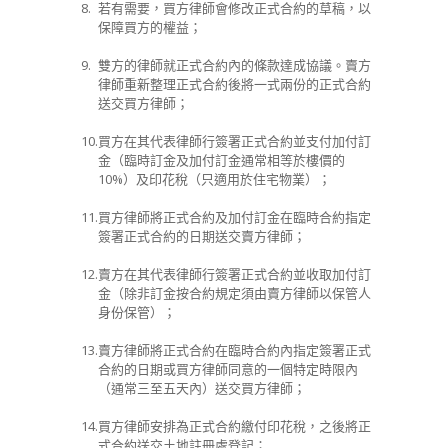
8.
若有需要，買方律師會修改正式合約的草稿，以
保障買方的權益；
9.
雙方的律師就正式合約內的條款達成協議。賣方
律師重新整理正式合約後將一式兩份的正式合約
送交買方律師；
10.
買方在其代表律師行簽署正式合約並支付加付訂
金（臨時訂金及加付訂金通常相等於樓價的
10%
）及印花稅（只適用於住宅物業）；
11.
買方律師將正式合約及加付訂金在臨時合約指定
簽署正式合約的日期送交賣方律師；
12.
賣方在其代表律師行簽署正式合約並收取加付訂
金（除非訂金按合約規定須由賣方律師以保管人
身份保管）；
13.
賣方律師將正式合約在臨時合約內指定簽署正式
合約的日期或買方律師同意的一個特定時限內
（通常三至五天內）送交買方律師；
14.
買方律師安排為正式合約繳付印花稅，之後將正
式合約送交土地註冊處登記；