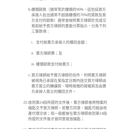
b.
樓價餘款（通常等於樓價的
90%
，這包括買方
承按人批出通常不超過樓價的
70%
的貸款及買
方支付的餘款）通常會按照賣方律師於完成交
易前給予買方律師的書面分票指示，分為下列
三筆款項：
i.
支付給賣方承按人的贖回金額；
ii.
賣方律師費；及
iii.
樓價餘款支付給賣方；
c.
買方律師給予賣方律師的信件，列明賣方律師
被視為已承諾在某指定日期內送交買方律師由
賣方簽立的轉讓契、現時按揭的按揭契及由賣
方承按人簽立的贖回文件。
25.
收到第
24
段所提的文件後，賣方律師會將物業的
鑰匙交予買方律師。若雙方同意，鑰匙可經由地
產代理交收；但一般都會在賣方律師收到
第
24
段
所提的文件後才會同意發放鑰匙；