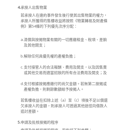
4.
承按人出售物業
若承按人在違約事件發生後行使其出售物業的權力，
承按人所獲得的售樓收益將按照《物業轉易及財產條
例》第54條的下列優先次序分配：
a.
清償與按揭物業有關的一切應繳租金、稅項、差餉
及其他開支；
b.
解除任何具優先權的產權負擔；
c.
支付接管人的合法報酬、費用及開支，以及因售賣
或其他交易而適當招致的所有合法費用及開支；及
d.
支付根據按揭應繳付的尚欠金額。若無第二按揭或
產權負擔，則剩餘數額給予按揭人。
若售樓收益在扣除上述
（a）
至
（c）
項後不足以償還
欠承按人的金額，則承按人可透過其他途徑向借款人
追討差額。
5.
申請及批核按揭的程序