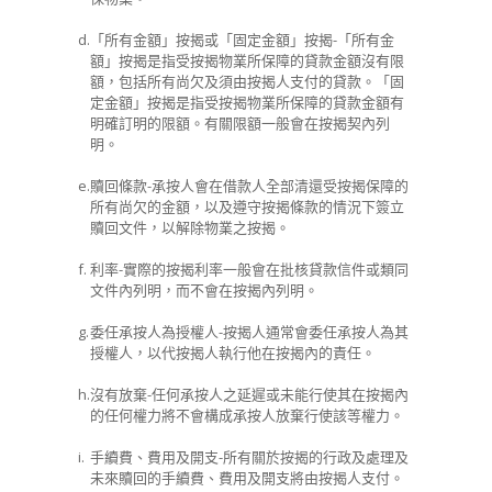
d.
「所有金額」按揭或「固定金額」按揭-「所有金
額」按揭是指受按揭物業所保障的貸款金額沒有限
額，包括所有尚欠及須由按揭人支付的貸款。「固
定金額」按揭是指受按揭物業所保障的貸款金額有
明確訂明的限額。有關限額一般會在按揭契內列
明。
e.
贖回條款-承按人會在借款人全部清還受按揭保障的
所有尚欠的金額，以及遵守按揭條款的情況下簽立
贖回文件，以解除物業之按揭。
f.
利率-實際的按揭利率一般會在批核貸款信件或類同
文件內列明，而不會在按揭內列明。
g.
委任承按人為授權人-按揭人通常會委任承按人為其
授權人，以代按揭人執行他在按揭內的責任。
h.
沒有放棄-任何承按人之延遲或未能行使其在按揭內
的任何權力將不會構成承按人放棄行使該等權力。
i.
手續費、費用及開支-所有關於按揭的行政及處理及
未來贖回的手續費、費用及開支將由按揭人支付。