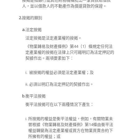
按揭是指銀行或其他財務機構批出一筆貸款給借款
人，並以借款人的不動產作為償還貸款的保證。
2.
按揭的類別
a.
法定按揭
法定按揭是法定產業權的按揭。
《物業轉易及財產條例》第
44（1）
條規定任何法
定產業權的按揭在法律上只可藉明訂為法定押記的
契據作出。兩項要素如下：
i.
被按揭的權益必須是法定產業權
；
及
ii.
必須以明訂為法定押記的契據作出。
b.
衡平法按揭
衡平法按揭可在以下兩種情況下產生：
i.
所按揭的權益是衡平法權益，例如，有關物業未
曾根據《物業轉易及財產條例》第
14
條由衡平法
權益轉變為法定產業權或買方在物業買賣合約下
所擁有的權益；或