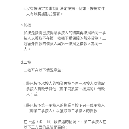
ii.
沒有按法定要求制訂法定按揭，例如，按揭文件
未有以契據形式簽署。
c.
加按
加按是指將已按揭給承按人的物業再按揭給同一承
按人以獲取不在第一按揭下受保障的額外貸款，上
述額外貸款的借款人與第一按揭之借款人為同一
人。
d.
二按
二按可在以下情況產生：
i.
將已按予承按人的物業再按予同一承按人以獲取
承按人貸款予其他（即不同於第一按揭的）借款
人
；
或
ii.
將已按予第一承按人的物業再按予另一位承按人
（即第二承按人）以獲取第二承按人的貸款
在上述
（d）（ii）
段描述的情況下，第二承按人在
以下三方面的風險是高的：