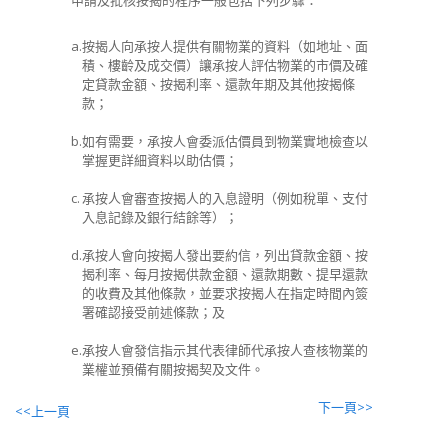
申請及批核按揭的程序一般包括下列步驟：
a.
按揭人向承按人提供有關物業的資料（如地址、面
積、樓齡及成交價）讓承按人評估物業的市價及確
定貸款金額、按揭利率、還款年期及其他按揭條
款；
b.
如有需要，承按人會委派估價員到物業實地檢查以
掌握更詳細資料以助估價；
c.
承按人會審查按揭人的入息證明（例如稅單、支付
入息記錄及銀行結餘等）；
d.
承按人會向按揭人發出要約信，列出貸款金額、按
揭利率、每月按揭供款金額、還款期數、提早還款
的收費及其他條款，並要求按揭人在指定時間內簽
署確認接受前述條款；及
e.
承按人會發信指示其代表律師代承按人查核物業的
業權並預備有關按揭契及文件。
下一頁>>
<<上一頁