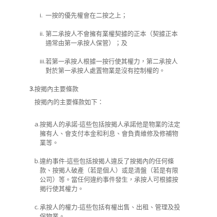
i.
一按的優先權會在二按之上；
ii.
第二承按人不會擁有業權契據的正本（契據正本
通常由第一承按人保管）；及
iii.
若第一承按人根據一按行使其權力，第二承按人
對於第一承按人處置物業是沒有控制權的。
3.
按揭內主要條款
按揭內的主要條款如下：
a.
按揭人的承諾-這些包括按揭人承諾他是物業的法定
擁有人、會支付本金和利息、會負責維修及修補物
業等。
b.
違約事件-這些包括按揭人違反了按揭內的任何條
款、按揭人破產（若是個人）或是清盤（若是有限
公司）等。當任何違約事件發生，承按人可根據按
揭行使其權力。
c.
承按人的權力-這些包括有權出售、出租、管理及投
保物業。