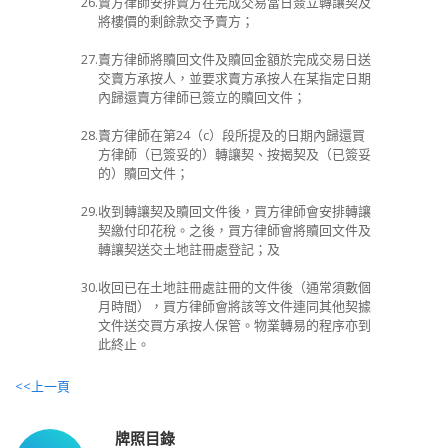
26.
賣方律師安排賣方在完成交易當日簽立轉讓契及
將樓價的剩餘款交予賣方；
27.
賣方律師將贖回文件及贖回金額於完成交易日送
交賣方承按人，並要求賣方承按人在某指定日期
內歸還賣方律師已簽立的贖回文件；
28.
賣方律師在第
24（c）
段所提及的日期內歸還買
方律師（已簽妥的）轉讓契、按揭契及（已簽妥
的）贖回文件；
29.
收到轉讓契及贖回文件後，買方律師會安排轉讓
契繳付印花稅。之後，買方律師會將贖回文件及
轉讓契送交土地註冊處登記；及
30.
收回已在土地註冊處註冊的文件後（通常須數個
月時間），買方律師會將該等文件連同其他契據
文件送交買方承按人保管。物業轉易的程序亦到
此終止。
<<上一頁
牌照目錄