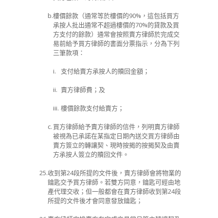
b.
樓價餘款（通常等於樓價的
90%
，這包括買方
承按人批出通常不超過樓價的
70%
的貸款及買
方支付的餘款）通常會按照賣方律師於完成交
易前給予買方律師的書面分票指示，分為下列
三筆款項：
i.
支付給賣方承按人的贖回金額；
ii.
賣方律師費；及
iii.
樓價餘款支付給賣方；
c.
買方律師給予賣方律師的信件，列明賣方律師
被視為已承諾在某指定日期內送交買方律師由
賣方簽立的轉讓契、現時按揭的按揭契及由賣
方承按人簽立的贖回文件。
25.
收到第
24
段所提的文件後，賣方律師會將物業的
鑰匙交予買方律師。若雙方同意，鑰匙可經由地
產代理交收；但一般都會在賣方律師收到
第
24
段
所提的文件後才會同意發放鑰匙；