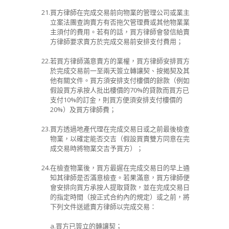
21.
買方律師在完成交易前向物業的管理公司或業主
立案法團查詢賣方有否拖欠管理費或其他物業業
主須付的費用。若有的話，買方律師會發信給賣
方律師要求賣方於完成交易前安排支付費用；
22.
若買方律師滿意賣方的業權，買方律師安排買方
於完成交易前一至兩天簽立轉讓契、按揭契及其
他有關文件。買方須安排支付樓價的餘款（例如
假設買方承按人批出樓價的
70%
的貸款而買方已
支付
10%
的訂金，則買方便須安排支付樓價的
20%
）及買方律師費；
23.
買方透過地產代理在完成交易日或之前最後檢查
物業，以確定能否交吉（假設買賣雙方同意在完
成交易時將物業交吉予買方）；
24.
在檢查物業後，買方最遲在完成交易日的早上通
知其律師是否滿意檢查。若果滿意，買方律師便
會安排向買方承按人提取貸款，並在完成交易日
的指定時間（按正式合約內的規定）或之前，將
下列文件送遞賣方律師以完成交易：
a.
買方已簽立的轉讓契；