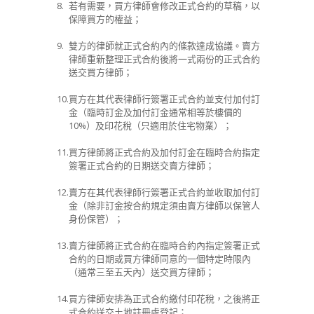
8.
若有需要，買方律師會修改正式合約的草稿，以
保障買方的權益；
9.
雙方的律師就正式合約內的條款達成協議。賣方
律師重新整理正式合約後將一式兩份的正式合約
送交買方律師；
10.
買方在其代表律師行簽署正式合約並支付加付訂
金（臨時訂金及加付訂金通常相等於樓價的
10%
）及印花稅（只適用於住宅物業）；
11.
買方律師將正式合約及加付訂金在臨時合約指定
簽署正式合約的日期送交賣方律師；
12.
賣方在其代表律師行簽署正式合約並收取加付訂
金（除非訂金按合約規定須由賣方律師以保管人
身份保管）；
13.
賣方律師將正式合約在臨時合約內指定簽署正式
合約的日期或買方律師同意的一個特定時限內
（通常三至五天內）送交買方律師；
14.
買方律師安排為正式合約繳付印花稅，之後將正
式合約送交土地註冊處登記；