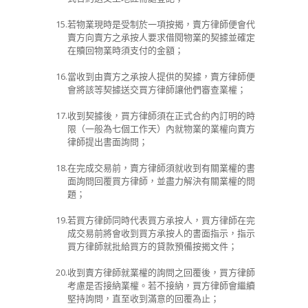
15.
若物業現時是受制於一項按揭，賣方律師便會代
賣方向賣方之承按人要求借閱物業的契據並確定
在贖回物業時須支付的金額；
16.
當收到由賣方之承按人提供的契據，賣方律師便
會將該等契據送交買方律師讓他們審查業權；
17.
收到契據後，買方律師須在正式合約內訂明的時
限（一般為七個工作天）內就物業的業權向賣方
律師提出書面詢問；
18.
在完成交易前，賣方律師須就收到有關業權的書
面詢問回覆買方律師，並盡力解決有關業權的問
題；
19.
若買方律師同時代表買方承按人，買方律師在完
成交易前將會收到買方承按人的書面指示，指示
買方律師就批給買方的貸款預備按揭文件；
20.
收到賣方律師就業權的詢問之回覆後，買方律師
考慮是否接納業權。若不接納，買方律師會繼續
堅持詢問，直至收到滿意的回覆為止；