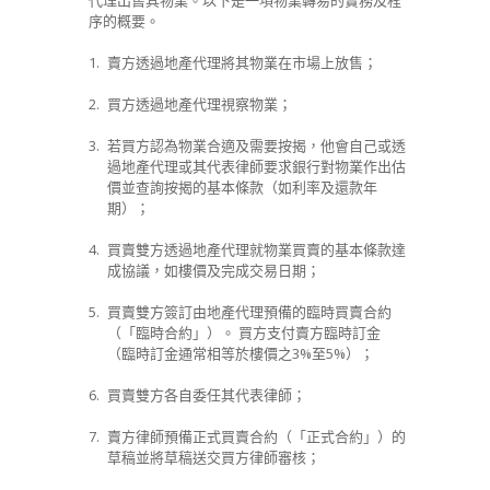
代理出售其物業。以下是一項物業轉易的實務及程
序的概要。
1.
賣方透過地產代理將其物業在市場上放售；
2.
買方透過地產代理視察物業；
3.
若買方認為物業合適及需要按揭，他會自己或透
過地產代理或其代表律師要求銀行對物業作出估
價並查詢按揭的基本條款（如利率及還款年
期）；
4.
買賣雙方透過地產代理就物業買賣的基本條款達
成協議，如樓價及完成交易日期；
5.
買賣雙方簽訂由地產代理預備的臨時買賣合約
（「臨時合約」）。 買方支付賣方臨時訂金
（臨時訂金通常相等於樓價之
3%
至
5%
）；
6.
買賣雙方各自委任其代表律師；
7.
賣方律師預備正式買賣合約（「正式合約」）的
草稿並將草稿送交買方律師審核；