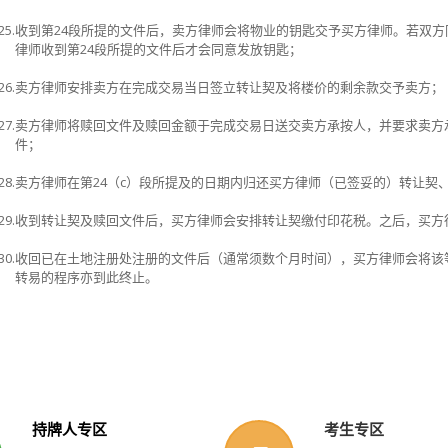
25.
收到第
24
段所提的文件后，卖方律师会将物业的钥匙交予买方律师。若双方
律师收到
第
24
段所提的文件后才会同意发放钥匙；
26.
卖方律师安排卖方在完成交易当日签立转让契及将楼价的剩余款交予卖方；
27.
卖方律师将赎回文件及赎回金额于完成交易日送交卖方承按人，并要求卖方
件；
28.
卖方律师在第
24（c）
段所提及的日期内归还买方律师（已签妥的）转让契
29.
收到转让契及赎回文件后，买方律师会安排转让契缴付印花税。之后，买方
30.
收回已在土地注册处注册的文件后（通常须数个月时间），买方律师会将该
转易的程序亦到此终止。
持牌人专区
考生专区