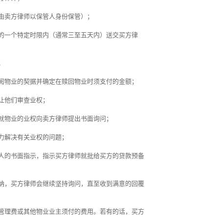
由卖方律师以保管人身份保管）；
的一个特定时限内（通常三至五天内）送交买方律
；
阅物业的契据并确定在赎回物业时须支付的金额；
让他们审查业权；
就物业的业权向卖方律师提出书面询问；
力解决有关业权的问题；
人的书面指示，指示买方律师就批给买方的贷款预备
纳，买方律师会继续坚持询问，直至收到满意的回覆
管理费或其他物业业主须付的费用。若有的话，买方