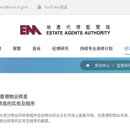
aint@eaa.org.hk
YouTube频道
牌
规管
投诉
纪律研讯
持续专业进修计划
资
资讯中心
>
监管局
:香港物业转易
转易的实务及程序
大部分物业的转易程序会由物业的业主在市场上放售开始。在香港的物业市场
物业转易的实务及程序的概要。