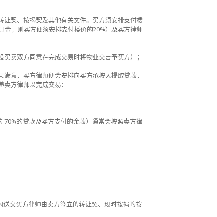
转让契、按揭契及其他有关文件。买方须安排支付楼
订​​金，则买方便须安排支付楼价的
20%
）及买方律师
设买卖双方同意在完成交易时将物业交吉予买方）；
果满意，买方律师便会安排向买方承按人提取贷款，
递卖方律师以完成交易：
的
70%
的贷款及买方支付的余款）通常会按照卖方律
内送交买方律师由卖方签立的转让契、现时按揭的按