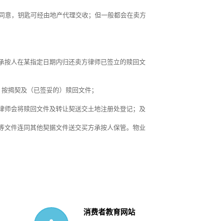
同意，钥匙可经由地产代理交收；但一般都会在卖方
承按人在某指定日期内归还卖方律师已签立的赎回文
、按揭契及（已签妥的）赎回文件；
律师会将赎回文件及转让契送交土地注册处登记；及
等文件连同其他契据文件送交买方承按人保管。物业
消费者教育网站