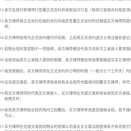
12.
卖方在其代表律师行签署正式合约并收取加付订金（除非订金按合约规定须
13.
卖方律师将正式合约在临时合约内指定签署正式合约的日期或买方律师同意
师；
14.
买方律师安排为正式合约缴付印花税，之后将正式合约送交土地注册处登记
15.
若物业现时是受制于一项按揭，卖方律师便会代卖方向卖方之承按人要求借
16.
当收到由卖方之承按人提供的契据，卖方律师便会将该等契据送交买方律师
17.
收到契据后，买方律师须在正式合约内订明的时限（一般为七个工作天）内
18.
在完成交易前，卖方律师须就收到有关业权的书面询问回覆买方律师，并尽
19.
若买方律师同时代表买方承按人，买方律师在完成交易前将会收到买方承按
按揭文件；
20.
收到卖方律师就业权的询问之回覆后，买方律师考虑是否接纳业权。若不接
为止；
21.
买方律师在完成交易前向物业的管理公司或业主立案法团查询卖方有否拖欠