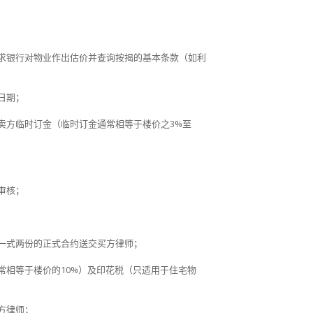
求银行对物业作出估价并查询按揭的基本条款（如利
日期；
卖方临时订金（临时订金通常相等于楼价之
3%
至
审核；
一式两份的正式合约送交买方律师；
常相等于楼价的
10%
）及印花税（只适用于住宅物
方律师；