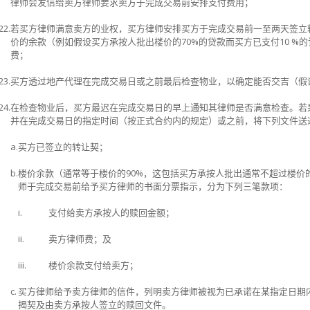
律师会发信给卖方律师要求卖方于完成交易前安排支付费用；
22.
若买方律师满意卖方的业权，买方律师安排买方于完成交易前一至两天签立
价的余款（例如假设买方承按人批出楼价​​的
70%
的贷款而买方已支付
10 %
的
费；
23.
买方透过地产代理在完成交易日或之前最后检查物业，以确定能否交吉（假
24.
在检查物业后，买方最迟在完成交易日的早上通知其律师是否满意检查。若
并在完成交易日的指定时间（按正式合约内的规定）或之前，将下列文件送
a.
买方已签立的转让契；
b.
楼价余款（通常等于楼价的
90%
，这包括买方承按人批出通常不超过楼价
师于完成交易前给予买方律师的书面分票指示，分为下列三笔款项：
i.
支付给卖方承按人的赎回金额；
ii.
卖方律师费；及
iii.
楼价余款支付给卖方；
c.
买方律师给予卖方律师的信件，列明卖方律师被视为已承诺在某指定日期
揭契及由卖方承按人签立的赎回文件。