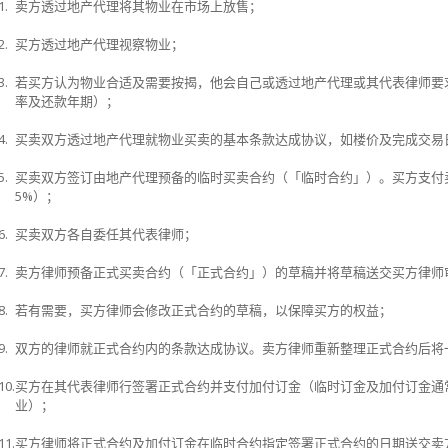
1.
卖方透过地产代理将其物业在市场上放售；
2.
买方透过地产代理视察物业；
3.
若买方认为物业合适及需要按揭，他会自己或透过地产代理或其代表律师要
率及还款年期）；
4.
买卖双方透过地产代理就物业买卖的基本条款达成协议，如楼价及完成交易
5.
买卖双方签订由地产代理预备的临时买卖合约（「临时合约」）。买方支付
5%
）；
6.
买卖双方各自委任其代表律师；
7.
卖方律师预备正式买卖合约（「正式合约」）的草稿并将草稿送交买方律师
8.
若有需要，买方律师会修改正式合约的草稿，以保障买方的权益；
9.
双方的律师就正式合约内的条款达成协议。卖方律师重新整理正式合约后将
10.
买方在其代表律师行签署正式合约并支付加付订金（临时订金及加付订金通
业）；
11.
买方律师将正式合约及加付订金在临时合约指定签署正式合约的日期送交卖