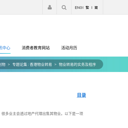
|
注册
登入
讯中心
消费者教育网站
活动月历
刊物
>
专题论集 : 香港物业转易
>
物业转易的实务及程序
目录
，很多业主会透过地产代理出售其物业。以下是一项