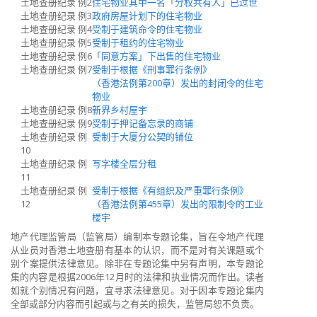
土地查册纪录 例2
住宅物业其中一名「分权共有人」已过世
土地查册纪录 例3
政府房屋计划下的住宅物业
土地查册纪录 例4
受制于建筑命令的住宅物业
土地查册纪录 例5
受制于租约的住宅物业
土地查册纪录 例6
「同意方案」下出售的住宅物业
土地查册纪录 例7
受制于根据《刑事罪行条例》
（香港法例第200章）发出的封闭令的住宅
物业
土地查册纪录 例8
新界乡村屋宇
土地查册纪录 例9
受制于押记备忘录的商铺
土地查册纪录 例
受制于大厦分公契的铺位
10
土地查册纪录 例
写字楼全层分租
11
土地查册纪录 例
受制于根据《有组织及严重罪行条例》
12
（香港法例第455章）发出的限制令的工业
楼宇
地产代理监管局（监管局）编制本专题论集，旨在令地产代理
从业员对香港土地查册有基本的认识，而不是对有关课题或个
别个案提供法律意见。除非在专题论集中另有声明，本专题论
集的内容是根据2006年12月时的法律和执业情况而作出。读者
如就个别情况有问题，宜寻求法律意见。对于因本专题论集内
全部或部分内容而引起或与之有关的损失，监管局恕不负责。