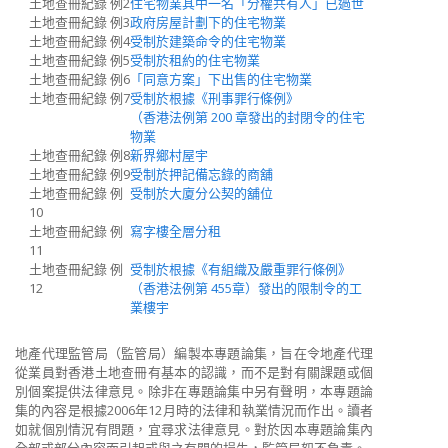
土地查冊紀錄 例2
住宅物業其中一名「分權共有人」已過世
土地查冊紀錄 例3
政府房屋計劃下的住宅物業
土地查冊紀錄 例4
受制於建築命令的住宅物業
土地查冊紀錄 例5
受制於租約的住宅物業
土地查冊紀錄 例6
「同意方案」下出售的住宅物業
土地查冊紀錄 例7
受制於根據《刑事罪行條例》
（香港法例第 200 章發出的封閉令的住宅
物業
土地查冊紀錄 例8
新界鄉村屋宇
土地查冊紀錄 例9
受制於押記備忘錄的商舖
土地查冊紀錄 例
受制於大廈分公契的舖位
10
土地查冊紀錄 例
寫字樓全層分租
11
土地查冊紀錄 例
受制於根據《有組織及嚴重罪行條例》
12
（香港法例第 455章）發出的限制令的工
業樓宇
地產代理監管局（監管局）編製本專題論集，旨在令地產代理
從業員對香港土地查冊有基本的認識，而不是對有關課題或個
別個案提供法律意見。除非在專題論集中另有聲明，本專題論
集的內容是根據2006年12月時的法律和執業情況而作出。讀者
如就個別情況有問題，宜尋求法律意見。對於因本專題論集內