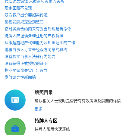
代理违反诚信 未披露与买家的关系
现金回赠不兑现
双方客户出价要如实传递
忽视发牌规定受到惩罚
临时买卖合约内未有妥善处理建筑命令
持牌人应谨慎处理注册的产权负担
从事超越地产代理能力及知识范围的工作
讹骗当事人订立未经双方同意的租约
没有核实当事人法律行为能力
没有获得正式授权的证明
物业买家遭失实广告误导
发放误导性新闻稿
牌照目录
确认相关人士现时是否持有有效牌照及牌照的详情
更多
持牌人专区
持牌人常用快速连结