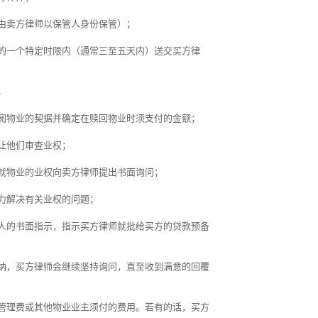
由卖方律师以保管人身份保管）；
的一个特定时限内（通常三至五天内）送交买方律
；
阅物业的契据并确定在赎回物业时须支付的金额；
让他们审查业权；
就物业的业权向卖方律师提出书面询问；
力解决有关业权的问题；
人的书面指示，指示买方律师就批给买方的贷款预备
纳，买方律师会继续坚持询问，直至收到满意的回覆
管理费或其他物业业主须付的费用。若有的话，买方