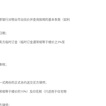
求银行对物业作出估价并查询按揭的基本条款（如利
日期；
卖方临时订金（临时订金通常相等于楼价之
3%
至
审核；
一式两份的正式合约送交买方律师；
常相等于楼价的
10%
）及印花税（只适用于住宅物
方律师；