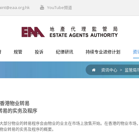
aint@eaa.org.hk
YouTube频道
牌
规管
投诉
纪律研讯
持续专业进修计划
资
资讯中心
>
监管局
:香港物业转易
转易的实务及程序
大部分物业的转易程序会由物业的业主在市场上放售开始。在香港的物业市场
物业转易的实务及程序的概要。