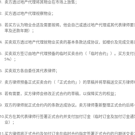
1.
卖方透过地产代理将其物业在市场上放售；
2.
买方透过地产代理视察物业；
3.
若买方认为物业合适及需要按揭，他会自己或透过地产代理或其代表律师要
率及还款年期）；
4.
买卖双方透过地产代理就物业买卖的基本条款达成协议，如楼价及完成交易
5.
买卖双方签订由地产代理预备的临时买卖合约（「临时合约」）。买方支付
5%
）；
6.
买卖双方各自委任其代表律师；
7.
卖方律师预备正式买卖合约（「正式合约」）的草稿并将草稿送交买方律师
8.
若有需要，买方律师会修改正式合约的草稿，以保障买方的权益；
9.
双方的律师就正式合约内的条款达成协议。卖方律师重新整理正式合约后将
10.
买方在其代表律师行签署正式合约并支付加付订金（临时订金及加付订金通
业）；
11.
买方律师将正式合约及加付订金在临时合约指定签署正式合约的日期送交卖