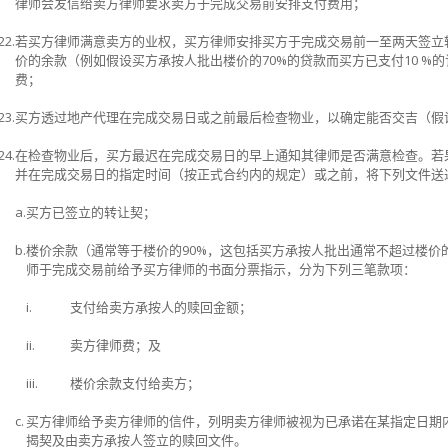
律师会发信给卖方律师要求卖方于完成交易前安排支付费用；
22.
若买方律师满意卖方的业权，买方律师安排买方于完成交易前一至两天签立
价的余款（例如假设买方承按人批出楼价​​的
70%
的贷款而买方已支付
10 %
的
费；
23.
买方透过地产代理在完成交易日或之前最后检查物业，以确定能否交吉（假
24.
在检查物业后，买方最迟在完成交易日的早上通知其律师是否满意检查。若
并在完成交易日的指定时间（按正式合约内的规定）或之前，将下列文件送
a.
买方已签立的转让契；
b.
楼价余款（通常等于楼价的
90%
，这包括买方承按人批出通常不超过楼价
师于完成交易前给予买方律师的书面分票指示，分为下列三笔款项：
i.
支付给卖方承按人的赎回金额；
ii.
卖方律师费；及
iii.
楼价余款支付给卖方；
c.
买方律师给予卖方律师的信件，列明卖方律师被视为已承诺在某指定日期
揭契及由卖方承按人签立的赎回文件。