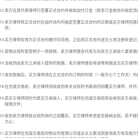
12.
卖方在其代表律师行签署正式合约并收取加付订金（除非订金按合约规定须
13.
卖方律师将正式合约在临时合约内指定签署正式合约的日期或买方律师同意
师；
14.
买方律师安排为正式合约缴付印花税，之后将正式合约送交土地注册处登记
15.
若物业现时是受制于一项按揭，卖方律师便会代卖方向卖方之承按人要求借
16.
当收到由卖方之承按人提供的契据，卖方律师便会将该等契据送交买方律师
17.
收到契据后，买方律师须在正式合约内订明的时限（一般为七个工作天）内
18.
在完成交易前，卖方律师须就收到有关业权的书面询问回覆买方律师，并尽
19.
若买方律师同时代表买方承按人，买方律师在完成交易前将会收到买方承按
按揭文件；
20.
收到卖方律师就业权的询问之回覆后，买方律师考虑是否接纳业权。若不接
为止；
21.
买方律师在完成交易前向物业的管理公司或业主立案法团查询卖方有否拖欠