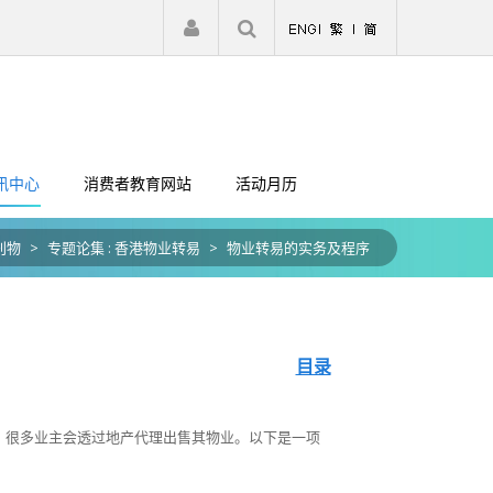
|
注册
登入
讯中心
消费者教育网站
活动月历
刊物
>
专题论集 : 香港物业转易
>
物业转易的实务及程序
目录
，很多业主会透过地产代理出售其物业。以下是一项