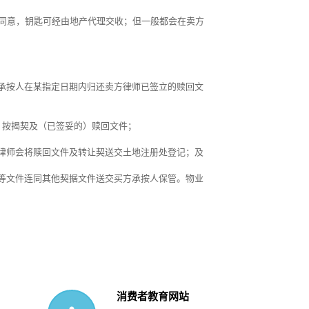
同意，钥匙可经由地产代理交收；但一般都会在卖方
承按人在某指定日期内归还卖方律师已签立的赎回文
、按揭契及（已签妥的）赎回文件；
律师会将赎回文件及转让契送交土地注册处登记；及
等文件连同其他契据文件送交买方承按人保管。物业
消费者教育网站