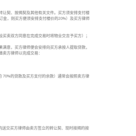
转让契、按揭契及其他有关文件。买方须安排支付楼
订​​金，则买方便须安排支付楼价的
20%
）及买方律师
设买卖双方同意在完成交易时将物业交吉予买方）；
果满意，买方律师便会安排向买方承按人提取贷款，
递卖方律师以完成交易：
的
70%
的贷款及买方支付的余款）通常会按照卖方律
内送交买方律师由卖方签立的转让契、现时按揭的按