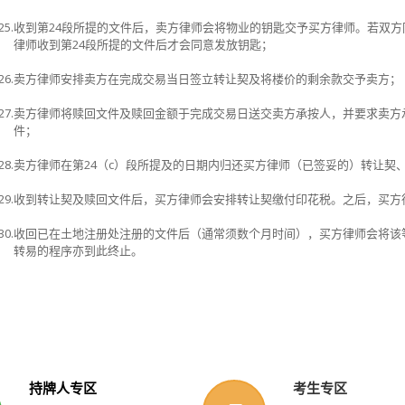
25.
收到第
24
段所提的文件后，卖方律师会将物业的钥匙交予买方律师。若双方
律师收到
第
24
段所提的文件后才会同意发放钥匙；
26.
卖方律师安排卖方在完成交易当日签立转让契及将楼价的剩余款交予卖方；
27.
卖方律师将赎回文件及赎回金额于完成交易日送交卖方承按人，并要求卖方
件；
28.
卖方律师在第
24（c）
段所提及的日期内归还买方律师（已签妥的）转让契
29.
收到转让契及赎回文件后，买方律师会安排转让契缴付印花税。之后，买方
30.
收回已在土地注册处注册的文件后（通常须数个月时间），买方律师会将该
转易的程序亦到此终止。
持牌人专区
考生专区