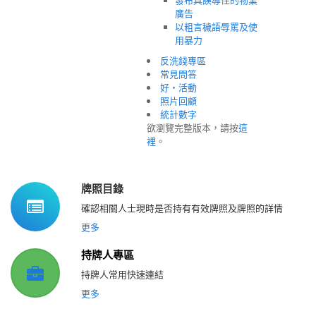
發布具誤導性的物業
廣告
以粗言穢語辱罵及使
用暴力
反洗錢專區
常見問答
好‧活動
照片回顧
統計數字
欲瀏覽完整版本，請按
這
裡
。
牌照目錄
確認相關人士現時是否持有有效牌照及牌照的詳情
更多
持牌人專區
持牌人常用快速連結
更多