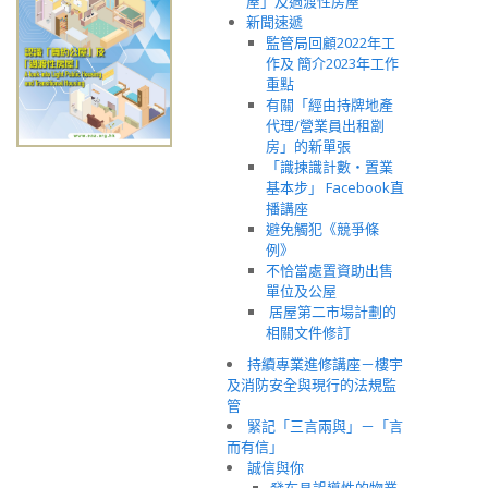
屋」及過渡性房屋
新聞速遞
監管局回顧2022年工
作及 簡介2023年工作
重點
有關「經由持牌地產
代理/營業員出租劏
房」的新單張
「識揀識計數‧置業
基本步」 Facebook直
播講座
避免觸犯《競爭條
例》
不恰當處置資助出售
單位及公屋
居屋第二市場計劃的
相關文件修訂
持續專業進修講座－樓宇
及消防安全與現行的法規監
管
緊記「三言兩與」－「言
而有信」
誠信與你