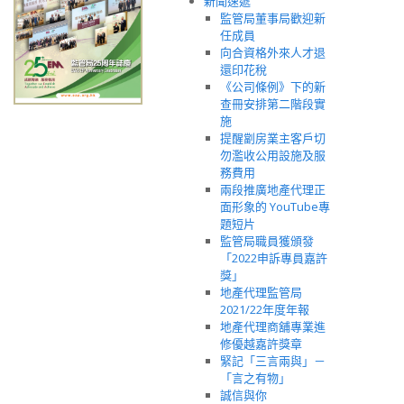
新聞速遞
監管局董事局歡迎新
任成員
向合資格外來人才退
還印花稅
《公司條例》下的新
查冊安排第二階段實
施
提醒劏房業主客戶切
勿濫收公用設施及服
務費用
兩段推廣地產代理正
面形象的 YouTube專
題短片
監管局職員獲頒發
「2022申訴專員嘉許
獎」
地產代理監管局
2021/22年度年報
地產代理商舖專業進
修優越嘉許獎章
緊記「三言兩與」－
「言之有物」
誠信與你